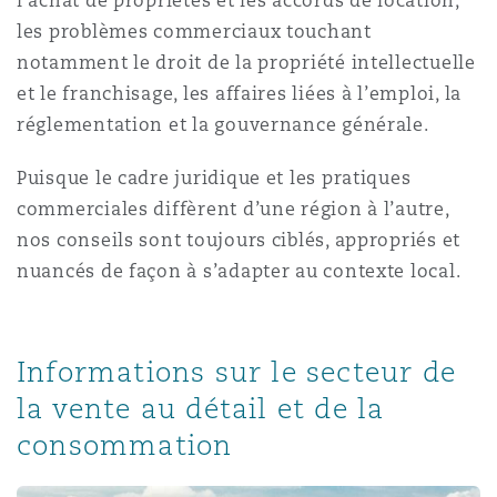
l’achat de propriétés et les accords de location,
Madrid
les problèmes commerciaux touchant
notamment le droit de la propriété intellectuelle
San Francisco
Réassurance
et le franchisage, les affaires liées à l’emploi, la
Manchester, 2 New Bailey
réglementation et la gouvernance générale.
Toronto
Assurance spécialisée
Puisque le cadre juridique et les pratiques
Milan
commerciales diffèrent d’une région à l’autre,
nos conseils sont toujours ciblés, appropriés et
Vancouver
nuancés de façon à s’adapter au contexte local.
Munich
Washington (D. C.)
Informations sur le secteur de
Newcastle
la vente au détail et de la
consommation
Paris