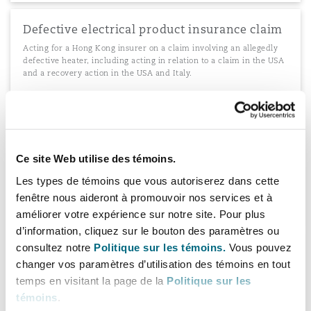
Defective electrical product insurance claim
Acting for a Hong Kong insurer on a claim involving an allegedly
defective heater, including acting in relation to a claim in the USA
and a recovery action in the USA and Italy.
East Africa Breweries
Ce site Web utilise des témoins.
Advising East Africa Breweries Limited in connection with a
proposed debt capital raising by way of commercial paper issue.
Les types de témoins que vous autoriserez dans cette
fenêtre nous aideront à promouvoir nos services et à
améliorer votre expérience sur notre site. Pour plus
d’information, cliquez sur le bouton des paramètres ou
consultez notre
Politique sur les témoins.
Vous pouvez
Advising a major FMCG player
changer vos paramètres d’utilisation des témoins en tout
Advising a major FMCG player on its fund-raising activities in
temps en visitant la page de la
Politique sur les
Kenya.
témoins
.