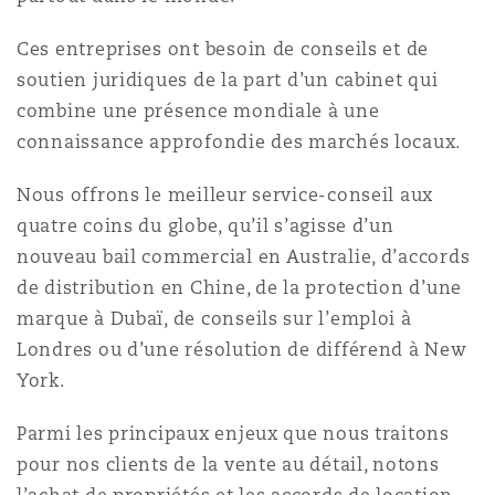
Shanghai
Miami
Entretien, réparation et remi
Ces entreprises ont besoin de conseils et de
Guildford
soutien juridiques de la part d’un cabinet qui
Couverture d’assurance
Singapour
Montréal
combine une présence mondiale à une
Droit aérien commercial non
connaissance approfondie des marchés locaux.
Hambourg
Droit maritime
Nous offrons le meilleur service-conseil aux
Sydney
New Jersey
quatre coins du globe, qu’il s’agisse d’un
Droit réglementaire
Leeds
nouveau bail commercial en Australie, d’accords
Risques politiques et crédit 
de distribution en Chine, de la protection d’une
Oulan-Bator
New York
Satellites et espace
marque à Dubaï, de conseils sur l’emploi à
Liverpool
Londres ou d’une résolution de différend à New
Responsabilité du fabricant e
Orange County
York.
produits
Londres, The St Botolph Building
Parmi les principaux enjeux que nous traitons
pour nos clients de la vente au détail, notons
Phoenix
Assurance biens