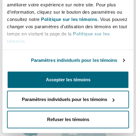
Main Offices
Bulletins
Shanghai
Miami
améliorer votre expérience sur notre site. Pour plus
d’information, cliquez sur le bouton des paramètres ou
Entretien, réparation et remi
Los Angeles
Guildford
consultez notre
Politique sur les témoins.
Vous pouvez
Couverture d’assurance
+1 213 358 7600
changer vos paramètres d’utilisation des témoins en tout
Singapour
Montréal
temps en visitant la page de la
Politique sur les
Droit aérien commercial non
+1 213 358 7650
témoins
.
Hambourg
Droit maritime
Sydney
New Jersey
Orange County
Paramètres individuels pour les témoins
Droit réglementaire
+1 949 852 8200
Leeds
Risques politiques et crédit 
Oulan-Bator
New York
Accepter les témoins
+1 949 567 7850
Satellites et espace
Liverpool
Régions couvertes
Responsabilité du fabricant e
Paramètres individuels pour les témoins
Orange County
produits
Londres, The St Botolph Building
Refuser les témoins
Phoenix
Assurance biens