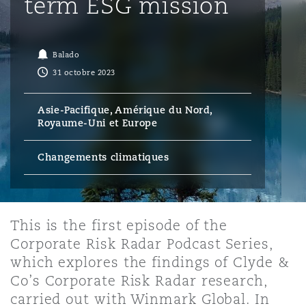
term ESG mission
Bristol
Partenariats public-privé et P
Nairobi
Hong Kong
São Paulo
Jeddah
Dallas
Recouvrement de dettes
Services financiers
Responsabilité civile et de l
Énergie, commerce et droit
Protection des données et de 
Balado
Derry
Approvisionnement public
maritime
31 octobre 2023
Kuala Lumpur
Riyad
Denver
Intervention d’urgence et ges
Fraude et crimes en col blanc
Responsabilité à l’égard des 
situations de crise
Emploi, pensions et immigra
Asie-Pacifique, Amérique du Nord,
Dublin, St Stephens Green House
Droit immobilier
d’emploi
Royaume-Uni et Europe
Assurance
Melbourne
Kansas City
Enquêtes internes
Changements climatiques
Financement et location
Finances
Düsseldorf
Énergie
Projets et construction
New Delhi
Las Vegas
Services professionnels
Acquisition de flottes aérien
Propriété intellectuelle
This is the first episode of the
Édimbourg
Assurance des institutions fi
Droit réglementaire et enquêtes
Corporate Risk Radar Podcast Series,
administrateurs et dirigeants
Perth
Los Angeles
which explores the findings of Clyde &
Sûreté, sécurité, santé et en
Couverture d’assurance
Technologie, externalisation
Co’s Corporate Risk Radar research,
Glasgow, G1 Building
carried out with Winmark Global. In
Soins de santé