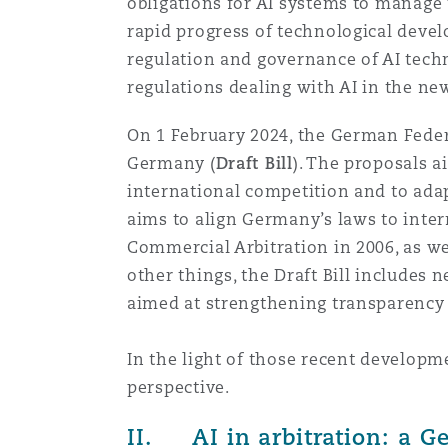
obligations for AI systems to manage t
Couverture d’assurance
Los Angeles
Glasgow, G1 Building
Technologie, externalisatio
rapid progress of technological devel
Soins de santé
regulation and governance of AI techno
Shanghai
Entretien, réparation et rem
regulations dealing with AI in the new
Miami
Guildford
Couverture d’assurance
On 1 February 2024, the German Federa
Singapour
Germany (
Draft Bill
). The proposals a
Droit aérien commercial no
Montréal
Hambourg
contentieux
international competition and to adapt
Droit maritime
aims to align Germany’s laws to inte
Sydney
Commercial Arbitration in 2006, as wel
New Jersey
Leeds
Droit réglementaire
other things, the Draft Bill includes
Risques politiques et crédi
aimed at strengthening transparency 
Oulan-Bator
New York
Liverpool
Satellites et espace
In the light of those recent developm
Responsabilité du fabricant 
perspective.
produits
Orange County
Londres, The St Botolph Building
II. AI in arbitration: a 