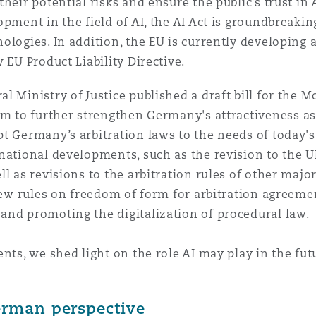
heir potential risks and ensure the public’s trust in
n et données
opment in the field of AI, the AI Act is groundbreaki
logies. In addition, the EU is currently developing a
ise en état
 EU Product Liability Directive.
l Ministry of Justice published a draft bill for the M
im to further strengthen Germany's attractiveness as 
n
 Germany’s arbitration laws to the needs of today's wo
rnational developments, such as the revision to the
l as revisions to the arbitration rules of other majo
 new rules on freedom of form for arbitration agreem
t commercial
and promoting the digitalization of procedural law.
ents, we shed light on the role AI may play in the fu
et rappel de
German perspective