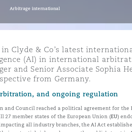
ommerciaux
étés et
sommation
Arbitrage international
PFI
l’employeur
 la vie
e in Clyde & Co’s latest internationa
estion des
c
igence (AI) in international arbitrat
 pratiques
rger and Senior Associate Sophia 
ation
erspective from Germany.
rbitration, and ongoing regulation
and Council reached a political agreement for the E
nnes
inancières,
ll 27 member states of the European Union (
EU
) end
ts
impacting all industry branches, the AI Act establis
environnement