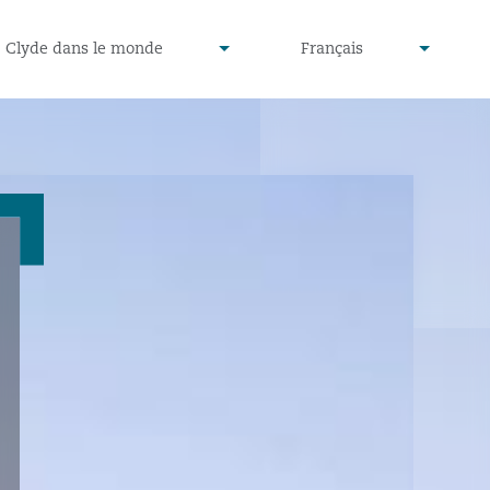
defined
undefined
Clyde dans le monde
Français
▾
▾