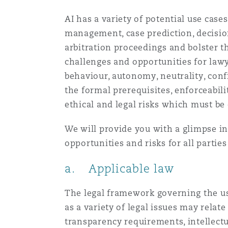
Assurance biens
AI has a variety of potential use case
Phoenix
Madrid
management, case prediction, decisio
arbitration proceedings and bolster th
Réassurance
challenges and opportunities for lawye
San Francisco
Manchester, 2 New Bailey
behaviour, autonomy, neutrality, conf
the formal prerequisites, enforceabili
Assurance spécialisée
ethical and legal risks which must be
Toronto
Milan
We will provide you with a glimpse in
opportunities and risks for all parties
Vancouver
Munich
a. Applicable law
The legal framework governing the us
Washington (D. C.)
Newcastle
as a variety of legal issues may relate
transparency requirements, intellectu