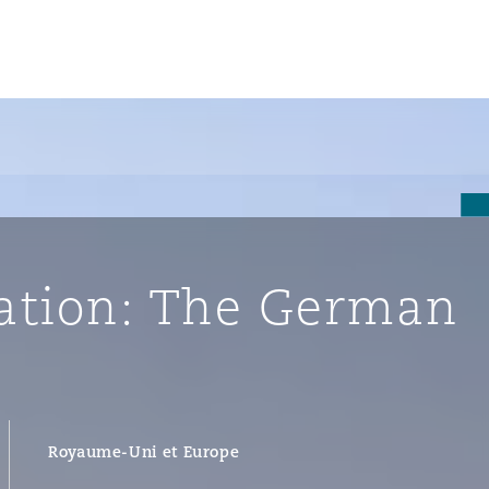
un
e Bermudes »
ration: The German
lles
étés et
eur
Royaume-Uni et Europe