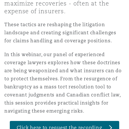
maximize recoveries - often at the
Shanghai
Miami
expense of insurers.
Entretien, réparation et remi
Guildford
Couverture d’assurance
These tactics are reshaping the litigation
Singapour
Montréal
landscape and creating significant challenges
Droit aérien commercial non
Hambourg
for claims handling and coverage positions.
Droit maritime
Sydney
New Jersey
In this webinar, our panel of experienced
Droit réglementaire
coverage lawyers explores how these doctrines
Leeds
are being weaponized and what insurers can do
Risques politiques et crédit 
Oulan-Bator
New York
to protect themselves. From the resurgence of
Satellites et espace
bankruptcy as a mass tort resolution tool to
Liverpool
Responsabilité du fabricant e
covenant judgments and Canadian conflict law,
Orange County
produits
this session provides practical insights for
navigating these emerging risks.
Londres, The St Botolph Building
Phoenix
Assurance biens
Click here to request the recording