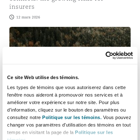
insurers
12 mars 2026
Southampton
North American legal doctrines: Creativity and collusio
Warsaw
Ce site Web utilise des témoins.
Les types de témoins que vous autoriserez dans cette
North American legal doctrines:
fenêtre nous aideront à promouvoir nos services et à
améliorer votre expérience sur notre site. Pour plus
Creativity and collusion
d’information, cliquez sur le bouton des paramètres ou
8 janvier 2026
consultez notre
Politique sur les témoins.
Vous pouvez
changer vos paramètres d’utilisation des témoins en tout
temps en visitant la page de la
Politique sur les
témoins
.