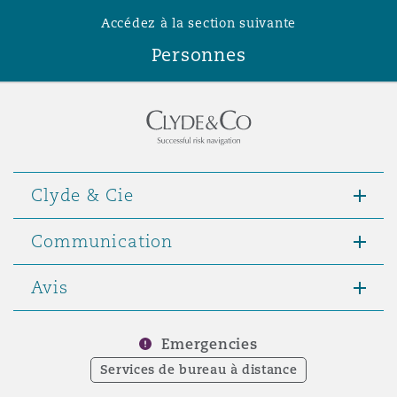
Madrid
Accédez à la section suivante
San Francisco
Personnes
Réassurance
Manchester, 2 New Bailey
Toronto
Assurance spécialisée
Milan
Clyde & Cie
Vancouver
Munich
Communication
Washington (D. C.)
Avis
Newcastle
Emergencies
Services de bureau à distance
Paris