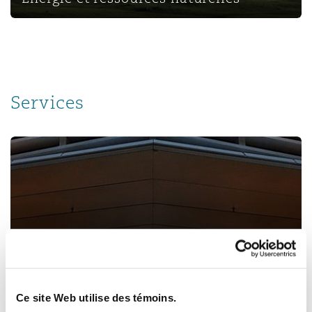
Southampton
Services
Warsaw
Assurance commerciale
Assurance commerciale
Ce site Web utilise des témoins.
Différends commerciaux