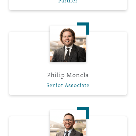
Partner
Philip Moncla
Philip Moncla
Senior Associate
William VanDehei