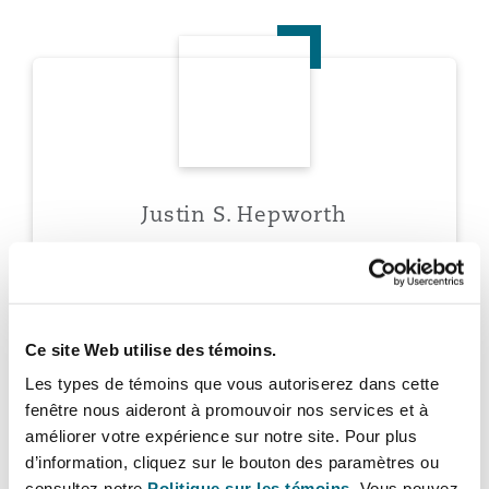
Justin S. Hepworth
Southampton
Warsaw
Justin S. Hepworth
Partner
Ce site Web utilise des témoins.
Stephen D. Hoffman
Les types de témoins que vous autoriserez dans cette
fenêtre nous aideront à promouvoir nos services et à
améliorer votre expérience sur notre site. Pour plus
d’information, cliquez sur le bouton des paramètres ou
consultez notre
Politique sur les témoins.
Vous pouvez