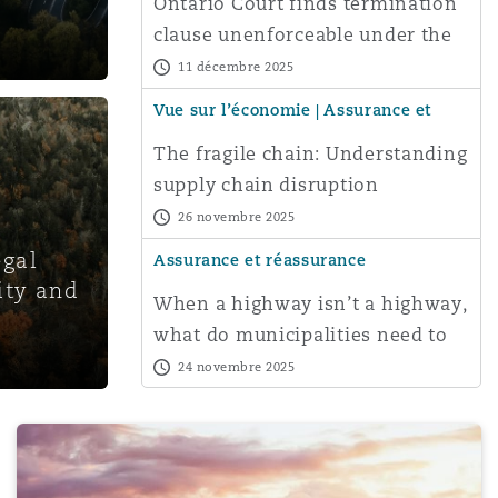
Ontario Court finds termination
clause unenforceable under the
Canada Labour Code
11 décembre 2025
Vue sur l’économie | Assurance et
réassurance
The fragile chain: Understanding
supply chain disruption
26 novembre 2025
egal
Assurance et réassurance
Menu
ity and
When a highway isn’t a highway,
what do municipalities need to
Recher
know?
24 novembre 2025
supply chain failure
Appeal Court rules no undue hardship proven by air car