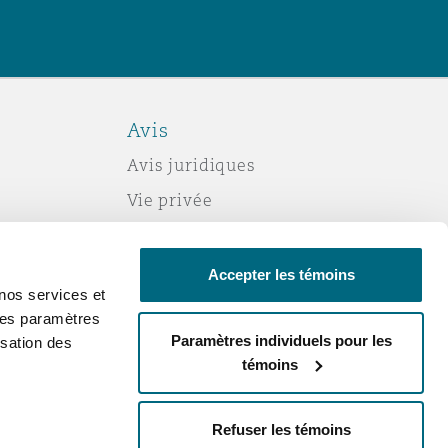
Avis
Avis juridiques
Vie privée
Politique sur les témoins (cookies)
Esclavage moderne
Accepter les témoins
nos services et
Courriels frauduleux
 des paramètres
Accessibilité
Paramètres individuels pour les
sation des
témoins
Service par courriel
Changez votre consentement
Refuser les témoins