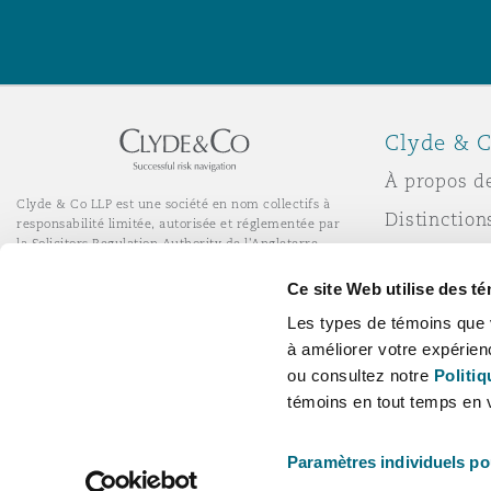
Clyde & C
À propos d
Clyde & Co LLP est une société en nom collectifs à
Distinction
responsabilité limitée, autorisée et réglementée par
la Solicitors Regulation Authority de l'Angleterre.
Actualité
© Clyde & Co LLP
Ce site Web utilise des t
Services de bureau à distance
Responsabil
Les types de témoins que 
l’entrepris
à améliorer votre expérien
Carrières
ou consultez notre
Politiq
témoins en tout temps en v
Paramètres individuels po