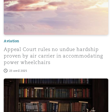
Aviation
Appeal Court rules no undue hardship
proven by air carrier in accommodating
power wheelchairs
23 avril 2025
elying upon the notice provisions defences
Jugement Loblaws - les 4 principaux points à retenir