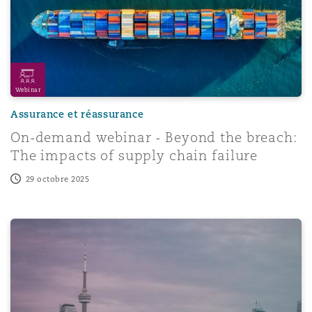
Webinar
Assurance et réassurance
On-demand webinar - Beyond the breach:
The impacts of supply chain failure
29 octobre 2025
 Implications
As intended: Municipalities, occupiers and contractors r