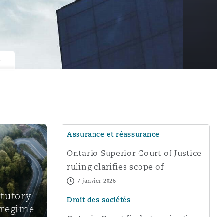
e
Assurance et réassurance
Ontario Superior Court of Justice
ruling clarifies scope of
additional insured coverage
7 janvier 2026
atutory
Droit des sociétés
 regime