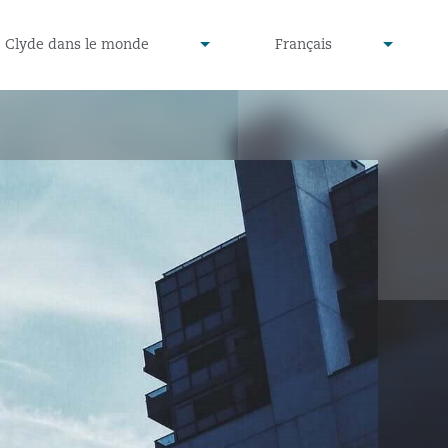
defined
undefined
Clyde dans le monde
Français
▾
▾