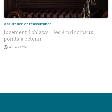
Assurance et réassurance
Jugement Loblaws - les 4 principaux
points à retenir
4 mars 2024