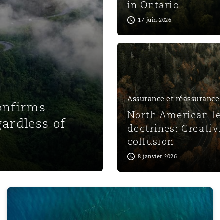
in Ontario
n et données
17 juin 2026
ise en état
n
Assurance et réassurance
onfirms
North American l
gardless of
doctrines: Creativ
collusion
t commercial
8 janvier 2026
et rappel de
e
On-demand webinar - Beyond the breach: The impacts of 