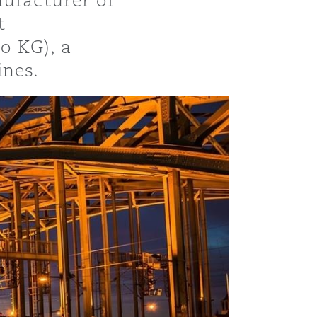
nufacturer of
t
o KG), a
ines.