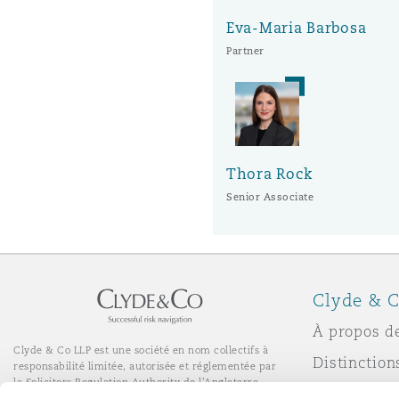
Paris
Eva-Maria Barbosa
Partner
Southampton
Warsaw
Thora Rock
Senior Associate
Clyde & C
À propos d
Clyde & Co LLP est une société en nom collectifs à
Distinction
responsabilité limitée, autorisée et réglementée par
la Solicitors Regulation Authority de l'Angleterre.
Actualité
© Clyde & Co LLP