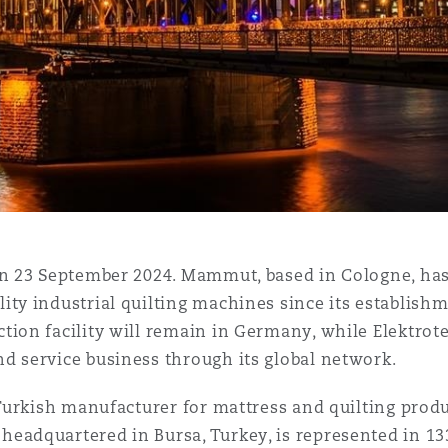
n et données
ise en état
n
on 23 September 2024. Mammut, based in Cologne, has
t commercial
ity industrial quilting machines since its establish
ion facility will remain in Germany, while Elektrot
d service business through its global network.
et rappel de
 Turkish manufacturer for mattress and quilting prod
eadquartered in Bursa, Turkey, is represented in 13