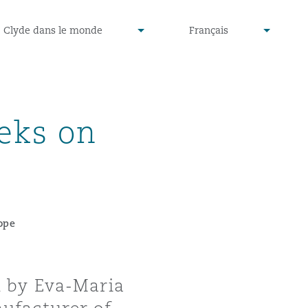
defined
undefined
Clyde dans le monde
Français
▾
▾
teks on
ope
d by Eva-Maria