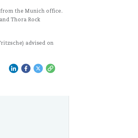
 from the Munich office.
 and Thora Rock
Fritzsche) advised on
LinkedIn
Facebook
Twitter
Copy