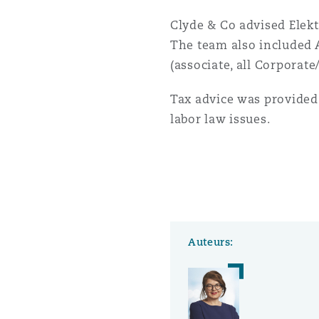
Assurance biens
Clyde & Co advised Elekt
The team also included 
Phoenix
Madrid
(associate, all Corporat
Réassurance
Tax advice was provided 
San Francisco
Manchester, 2 New Bailey
labor law issues.
Assurance spécialisée
Toronto
Milan
Vancouver
Munich
Auteurs:
Washington (D. C.)
Newcastle