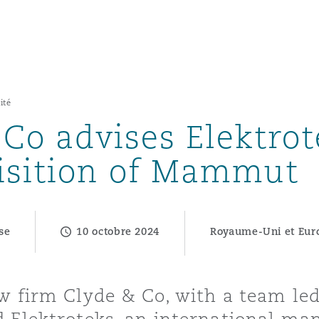
un
ité
Co advises Elektro
e Bermudes »
uisition of Mammut
lles
se
10 octobre 2024
Royaume-Uni et Eur
étés et
eur
aw firm Clyde & Co, with a team le