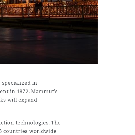
Menu
Recher
 specialized in
ment in 1872. Mammut’s
eks will expand
uction technologies. The
3 countries worldwide.