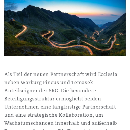
Shanghai
Miami
Entretien, réparation et remi
Guildford
Couverture d’assurance
Singapour
Montréal
Droit aérien commercial non
Hambourg
Droit maritime
Sydney
New Jersey
Droit réglementaire
Leeds
Risques politiques et crédit 
Als Teil der neuen Partnerschaft wird Ecclesia
Oulan-Bator
New York
neben Warburg Pincus und Temasek
Satellites et espace
Liverpool
Anteilseigner der SRG. Die besondere
Responsabilité du fabricant e
Beteiligungsstruktur ermöglicht beiden
Orange County
produits
Unternehmen eine langfristige Partnerschaft
Londres, The St Botolph Building
und eine strategische Kollaboration, um
Wachstumschancen innerhalb und außerhalb
Phoenix
Assurance biens