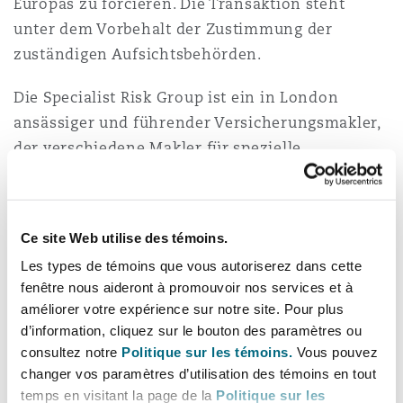
Europas zu forcieren. Die Transaktion steht
Madrid
unter dem Vorbehalt der Zustimmung der
San Francisco
zuständigen Aufsichtsbehörden.
Réassurance
Manchester, 2 New Bailey
Die Specialist Risk Group ist ein in London
ansässiger und führender Versicherungsmakler,
Toronto
Assurance spécialisée
der verschiedene Makler für spezielle
Milan
Kundenrisiken unter ihrem Dach bündelt. Seit
ihrer Gründung im Jahr 2020 hat die SRG ein
Vancouver
erhebliches Wachstum erfahren und über eine
Ce site Web utilise des témoins.
Munich
Milliarde Pfund an Prämien auf dem globalen
Les types de témoins que vous autoriserez dans cette
Versicherungsmarkt platziert. Im Jahr 2024 hat
Washington (D. C.)
fenêtre nous aideront à promouvoir nos services et à
SRG zwölf Unternehmen akquiriert, Aktivitäten
améliorer votre expérience sur notre site. Pour plus
Newcastle
in Asien erfolgreich initiiert und Warburg Pincus
d’information, cliquez sur le bouton des paramètres ou
und Temasek als Mehrheitsaktionäre gewonnen.
consultez notre
Politique sur les témoins.
Vous pouvez
changer vos paramètres d’utilisation des témoins en tout
Paris
Ecclesia wurde von einem Clyde & Co-Team
temps en visitant la page de la
Politique sur les