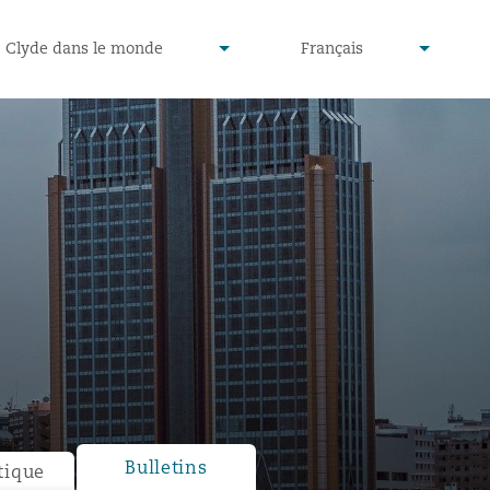
defined
undefined
Clyde dans le monde
Français
▾
▾
Bulletins
tique