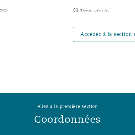
n et données
 2026
3 décembre 2025
ise en état
Accédez à la section 
n
t commercial
Allez à la première section
et rappel de
Coordonnées