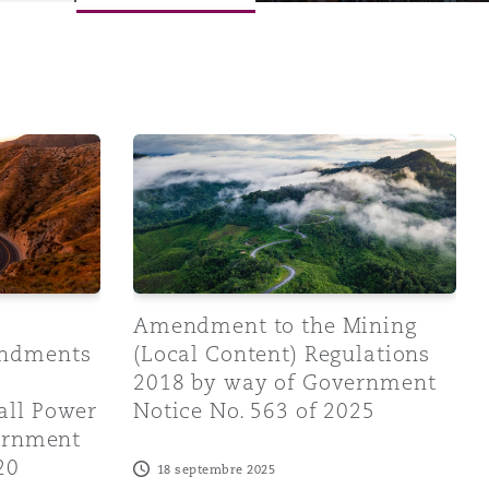
y) Regulations, 2023 through Government Notice No. 692 o
 to the Electricity (Development of Small Power Projects
Amendment to the Mining (Local Content)
Amendment to the Mining
Menu
endments
(Local Content) Regulations
2018 by way of Government
all Power
Notice No. 563 of 2025
Recher
vernment
20
18 septembre 2025