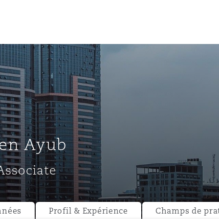
un
e Bermudes »
en Ayub
lles
Associate
étés et
eur
nnées
Profil & Expérience
Champs de pra