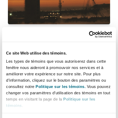
Bulletins
Shanghai
Miami
Entretien, réparation et remi
Guildford
Couverture d’assurance
Singapour
Montréal
Défis humains
Droit aérien commercial non
Hambourg
When can a contractor terminate a JCT
Droit maritime
Contract for late payment?
Sydney
New Jersey
Ce site Web utilise des témoins.
Droit réglementaire
Leeds
5 septembre 2024
Les types de témoins que vous autoriserez dans cette
Risques politiques et crédit 
fenêtre nous aideront à promouvoir nos services et à
Oulan-Bator
New York
When may an adjudicator’s decision upholding the valid
améliorer votre expérience sur notre site. Pour plus
Satellites et espace
Liverpool
d’information, cliquez sur le bouton des paramètres ou
Responsabilité du fabricant e
consultez notre
Politique sur les témoins.
Vous pouvez
Orange County
produits
changer vos paramètres d’utilisation des témoins en tout
temps en visitant la page de la
Politique sur les
Londres, The St Botolph Building
témoins
.
Phoenix
Assurance biens