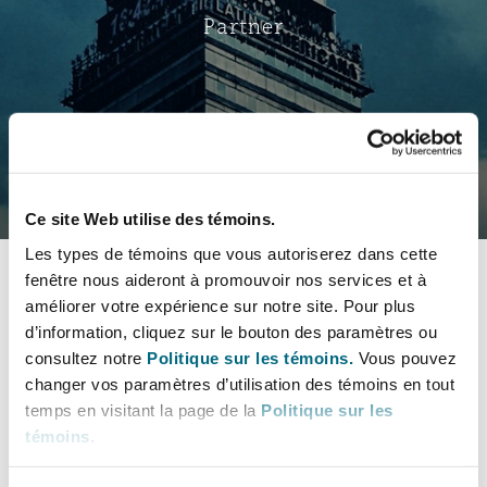
Bristol
Partenariats public-privé et P
Partner
Nairobi
Hong Kong
São Paulo
Jeddah
Dallas
Recouvrement de dettes
Services financiers
Responsabilité civile et de l
Énergie, commerce et droit
Protection des données et de 
Derry
Approvisionnement public
maritime
Carte virtuelle
Kuala Lumpur
Riyad
Denver
Intervention d’urgence et ges
Fraude et crimes en col blanc
Responsabilité à l’égard des 
situations de crise
Emploi, pensions et immigra
Select a section
Dublin, St Stephens Green House
Droit immobilier
d’emploi
Assurance
Ce site Web utilise des témoins.
Melbourne
Kansas City
Bulletins
Enquêtes internes
Les types de témoins que vous autoriserez dans cette
Financement et location
Finances
fenêtre nous aideront à promouvoir nos services et à
Düsseldorf
Énergie
Projets et construction
Coordonnées
améliorer votre expérience sur notre site. Pour plus
New Delhi
Las Vegas
Services professionnels
d’information, cliquez sur le bouton des paramètres ou
Bulletins
Acquisition de flottes aérien
Propriété intellectuelle
consultez notre
Politique sur les témoins.
Vous pouvez
Profil & Expérience
Édimbourg
Assurance des institutions fi
Droit réglementaire et enquêtes
changer vos paramètres d’utilisation des témoins en tout
A global guide to the insurability of fines and penalties
administrateurs et dirigeants
temps en visitant la page de la
Politique sur les
Perth
Los Angeles
Sûreté, sécurité, santé et en
Champs de pratique
témoins
.
Couverture d’assurance
Technologie, externalisation
Glasgow, G1 Building
Soins de santé