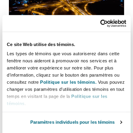
Bulletins
Shanghai
Miami
Entretien, réparation et remi
Guildford
Couverture d’assurance
Singapour
Montréal
Spotlight on Third-Party Funding in
Droit aérien commercial non
Hambourg
Arbitration from Chile
Ce site Web utilise des témoins.
Droit maritime
Sydney
New Jersey
Les types de témoins que vous autoriserez dans cette
30 janvier 2026
Droit réglementaire
fenêtre nous aideront à promouvoir nos services et à
Leeds
améliorer votre expérience sur notre site. Pour plus
AI in Arbitration: A Perspective from Chile
Risques politiques et crédit 
d’information, cliquez sur le bouton des paramètres ou
Oulan-Bator
New York
consultez notre
Politique sur les témoins.
Vous pouvez
Satellites et espace
changer vos paramètres d’utilisation des témoins en tout
Liverpool
temps en visitant la page de la
Politique sur les
Responsabilité du fabricant e
Orange County
produits
témoins
.
Londres, The St Botolph Building
Paramètres individuels pour les témoins
Phoenix
Assurance biens