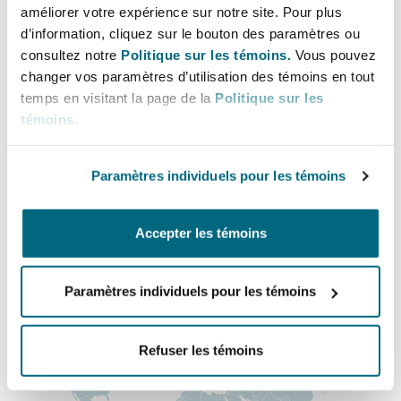
améliorer votre expérience sur notre site. Pour plus
Shanghai
Miami
+44 (0) 7909 925 767
d’information, cliquez sur le bouton des paramètres ou
Entretien, réparation et remi
Guildford
consultez notre
Politique sur les témoins.
Vous pouvez
andrew.blair@clydeco.com
Couverture d’assurance
changer vos paramètres d’utilisation des témoins en tout
Singapour
Montréal
temps en visitant la page de la
Politique sur les
Droit aérien commercial non
témoins
.
Bureau principal
Hambourg
Droit maritime
London, The St Botolph Building
Sydney
New Jersey
Paramètres individuels pour les témoins
Droit réglementaire
+44 (0) 20 7876 5000
Leeds
Risques politiques et crédit 
Oulan-Bator
New York
Accepter les témoins
+44 333 3000 232
Satellites et espace
Liverpool
Régions couvertes
Paramètres individuels pour les témoins
Responsabilité du fabricant e
Orange County
produits
Londres, The St Botolph Building
Refuser les témoins
Phoenix
Assurance biens