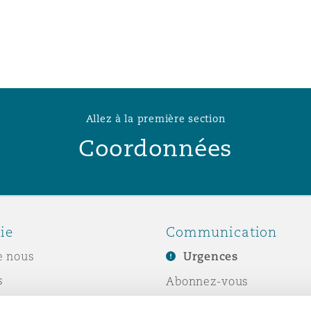
n et données
ise en état
n
Allez à la première section
Coordonnées
t commercial
ie
Communication
e nous
Urgences
et rappel de
s
Abonnez-vous
Écrivez-nous