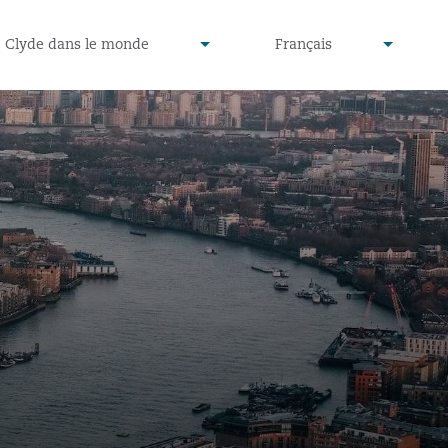
defined
undefined
Clyde dans le monde
Français
▾
▾