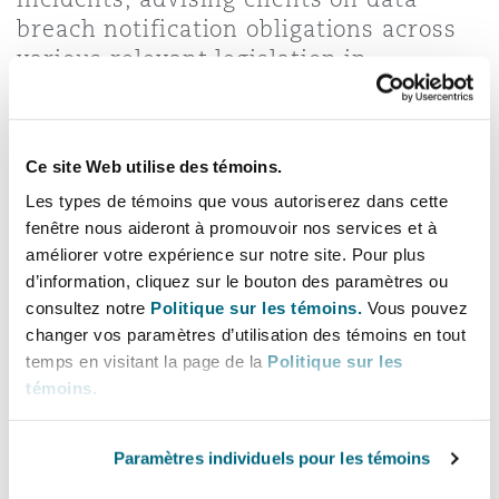
Bulletins
Shanghai
Miami
breach notification obligations across
Entretien, réparation et remi
various relevant legislation in
Guildford
Australia. Darling has extensive
Couverture d’assurance
Singapour
Montréal
experience advising on IT, commercial
Droit aérien commercial non
contracts, and data-related issues in
Hambourg
Ce site Web utilise des témoins.
complex cross-border M&A
Droit maritime
Sydney
New Jersey
Les types de témoins que vous autoriserez dans cette
transactions.
Droit réglementaire
fenêtre nous aideront à promouvoir nos services et à
Leeds
améliorer votre expérience sur notre site. Pour plus
Risques politiques et crédit 
Lignes directes
d’information, cliquez sur le bouton des paramètres ou
Oulan-Bator
New York
consultez notre
Politique sur les témoins.
Vous pouvez
Satellites et espace
+61 7 3234 3014
changer vos paramètres d’utilisation des témoins en tout
Liverpool
+61 420 473 320
temps en visitant la page de la
Politique sur les
Responsabilité du fabricant e
Orange County
produits
témoins
.
Darling.Brophy@clydeco.com
Londres, The St Botolph Building
Paramètres individuels pour les témoins
Phoenix
Assurance biens
Main Offices