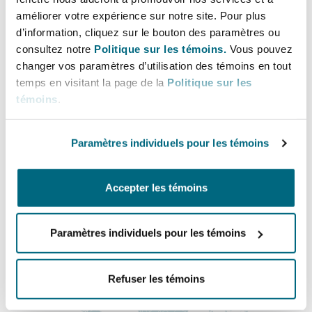
Bulletins
Shanghai
Miami
+44 (0) 20 7876 6714
améliorer votre expérience sur notre site. Pour plus
Entretien, réparation et remi
d’information, cliquez sur le bouton des paramètres ou
Jack.Birchenough@clydeco.com
Guildford
consultez notre
Politique sur les témoins.
Vous pouvez
Couverture d’assurance
changer vos paramètres d’utilisation des témoins en tout
Singapour
Montréal
Bureau principal
temps en visitant la page de la
Politique sur les
Droit aérien commercial non
Hambourg
témoins
.
Guildford
Droit maritime
Sydney
New Jersey
+44 (0) 20 7876 5000
Droit réglementaire
Paramètres individuels pour les témoins
Leeds
+44 333 3000 232
Risques politiques et crédit 
Oulan-Bator
New York
Accepter les témoins
Régions couvertes
Satellites et espace
Liverpool
Responsabilité du fabricant e
Paramètres individuels pour les témoins
Orange County
produits
Londres, The St Botolph Building
Refuser les témoins
Phoenix
Assurance biens