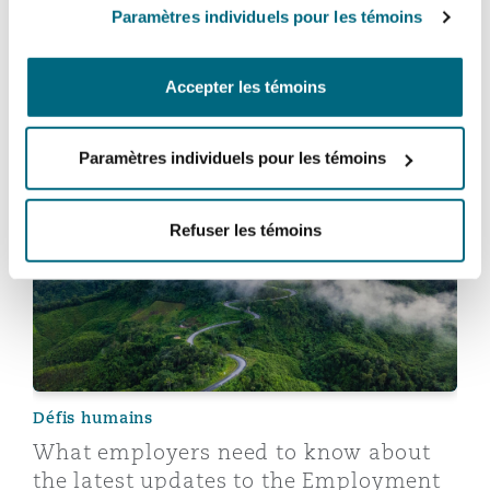
Paramètres individuels pour les témoins
Madrid
Défis humains
San Francisco
Réassurance
Labour Reforms and the Retail Sector
Accepter les témoins
Manchester, 2 New Bailey
29 mai 2025
Toronto
Paramètres individuels pour les témoins
Assurance spécialisée
What employers need to know about the latest updates
Milan
Refuser les témoins
Vancouver
Munich
Washington (D. C.)
Newcastle
Défis humains
What employers need to know about
Paris
the latest updates to the Employment