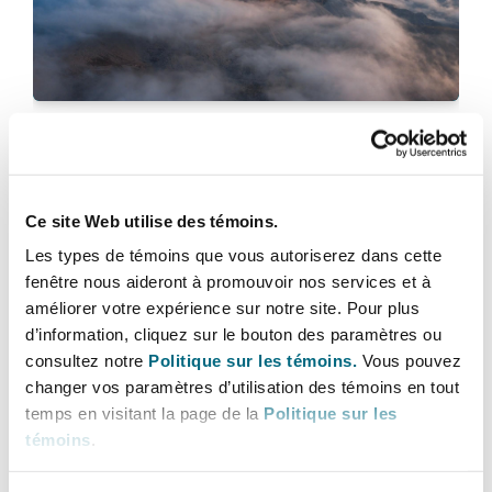
Bulletins
Shanghai
Miami
Entretien, réparation et remi
Guildford
Couverture d’assurance
Singapour
Montréal
Top workplace issues
Droit aérien commercial non
Hambourg
When, and how, can an employer
Droit maritime
intervene on expressions of belief by
Sydney
New Jersey
their employees?
Ce site Web utilise des témoins.
Droit réglementaire
Leeds
Les types de témoins que vous autoriserez dans cette
Risques politiques et crédit 
6 octobre 2025
fenêtre nous aideront à promouvoir nos services et à
Oulan-Bator
New York
améliorer votre expérience sur notre site. Pour plus
Satellites et espace
Labour Reforms and the Retail Sector
Liverpool
d’information, cliquez sur le bouton des paramètres ou
Responsabilité du fabricant e
consultez notre
Politique sur les témoins.
Vous pouvez
Orange County
produits
changer vos paramètres d’utilisation des témoins en tout
temps en visitant la page de la
Politique sur les
Londres, The St Botolph Building
témoins
.
Phoenix
Assurance biens