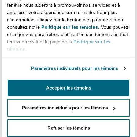
Lignes directes
Bulletins
Shanghai
Miami
fenêtre nous aideront à promouvoir nos services et à
Entretien, réparation et remi
améliorer votre expérience sur notre site. Pour plus
+44 20 7876 4626
Guildford
d’information, cliquez sur le bouton des paramètres ou
+44 7841 366 502
Couverture d’assurance
consultez notre
Politique sur les témoins.
Vous pouvez
Singapour
Montréal
changer vos paramètres d’utilisation des témoins en tout
Droit aérien commercial non
Rob.Crossingham@clydeco.com
temps en visitant la page de la
Politique sur les
Hambourg
témoins
.
Droit maritime
Sydney
New Jersey
Bureau principal
Droit réglementaire
Leeds
Paramètres individuels pour les témoins
London, The St Botolph Building
Risques politiques et crédit 
Oulan-Bator
New York
+44 (0) 20 7876 5000
Satellites et espace
Accepter les témoins
Liverpool
+44 333 3000 232
Responsabilité du fabricant e
Orange County
produits
Paramètres individuels pour les témoins
Régions couvertes
Londres, The St Botolph Building
Refuser les témoins
Phoenix
Assurance biens