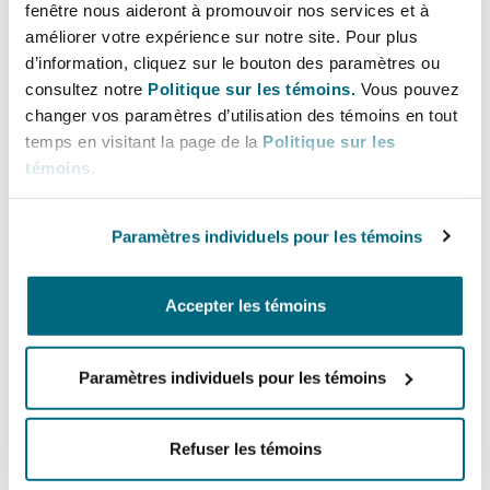
fenêtre nous aideront à promouvoir nos services et à
Shanghai
Miami
focus on D&O, PI and Cyber claims.
améliorer votre expérience sur notre site. Pour plus
Entretien, réparation et remi
Guildford
d’information, cliquez sur le bouton des paramètres ou
Couverture d’assurance
consultez notre
Politique sur les témoins.
Vous pouvez
Lignes directes
Singapour
Montréal
changer vos paramètres d’utilisation des témoins en tout
Droit aérien commercial non
temps en visitant la page de la
Politique sur les
+39 366 602 5307
Hambourg
témoins
.
giorgia.dezorzi@clydeco.com
Droit maritime
Sydney
New Jersey
Droit réglementaire
Paramètres individuels pour les témoins
Leeds
Bureau principal
Risques politiques et crédit 
Oulan-Bator
New York
Milan
Accepter les témoins
Satellites et espace
+39 02 3206 6470
Liverpool
Responsabilité du fabricant e
Orange County
Régions couvertes
Paramètres individuels pour les témoins
produits
Londres, The St Botolph Building
Refuser les témoins
Phoenix
Assurance biens