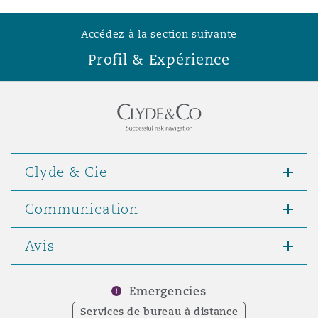
Accédez à la section suivante
Southampton
Profil & Expérience
Warsaw
Clyde & Cie
Communication
Avis
Emergencies
Services de bureau à distance