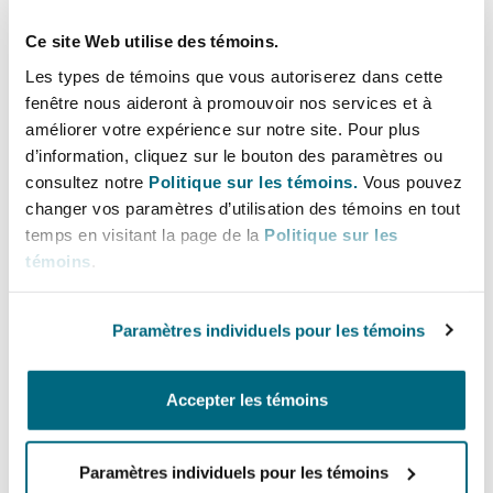
Bulletins
Shanghai
Miami
Pillar responsible for the operational
Ce site Web utilise des témoins.
Entretien, réparation et remi
and technical excellence, advising and
Guildford
Les types de témoins que vous autoriserez dans cette
shaping our clients’ strategic approach
Couverture d’assurance
fenêtre nous aideront à promouvoir nos services et à
Singapour
Montréal
to claims.
améliorer votre expérience sur notre site. Pour plus
Droit aérien commercial non
Hambourg
d’information, cliquez sur le bouton des paramètres ou
Droit maritime
consultez notre
Politique sur les témoins.
Vous pouvez
Lignes directes
Sydney
New Jersey
changer vos paramètres d’utilisation des témoins en tout
Droit réglementaire
+44 121 633 6638
temps en visitant la page de la
Politique sur les
Leeds
témoins
.
mike.dobson@clydeco.com
Risques politiques et crédit 
Oulan-Bator
New York
Satellites et espace
Paramètres individuels pour les témoins
Liverpool
Bureau principal
Responsabilité du fabricant e
Orange County
Birmingham
produits
Accepter les témoins
+44 121 643 8777
Londres, The St Botolph Building
Phoenix
Paramètres individuels pour les témoins
Assurance biens
+44 333 3000 232