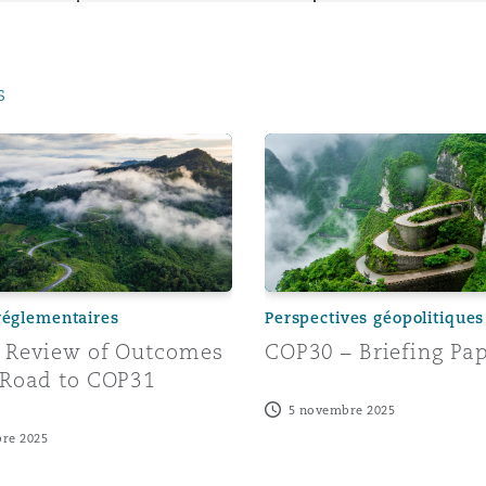
ommerciaux
étés et
sommation
PFI
s
l’employeur
 la vie
eview of Outcomes and the Road to COP31
COP30 – Briefing Paper
estion des
c
 pratiques
ation
réglementaires
Perspectives géopolitiques
 Review of Outcomes
COP30 – Briefing Pa
 Road to COP31
nnes
5 novembre 2025
inancières,
re 2025
ts
environnement