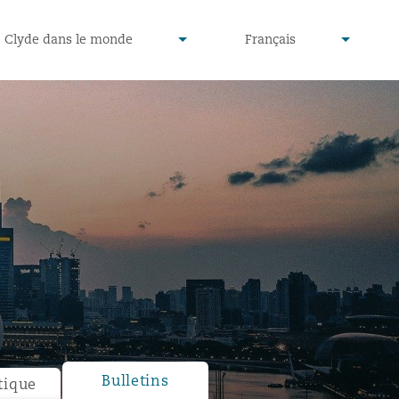
defined
undefined
Clyde dans le monde
Français
▾
▾
Bulletins
tique