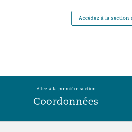
n et données
Accédez à la section 
ise en état
n
t commercial
Allez à la première section
Coordonnées
et rappel de