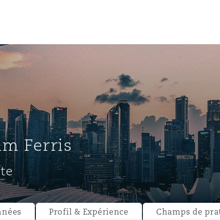
un
e Bermudes »
am Ferris
lles
te
étés et
eur
nnées
Profil & Expérience
Champs de pra