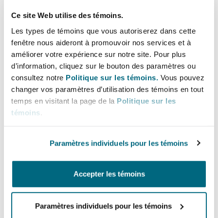
Bulletins
Shanghai
Miami
complex and high-value disputes,
Ce site Web utilise des témoins.
Entretien, réparation et remi
corporate, and regulatory matters. He
Guildford
Les types de témoins que vous autoriserez dans cette
has commented on the drafting of
Couverture d’assurance
fenêtre nous aideront à promouvoir nos services et à
Singapour
Montréal
many of the current commercial and
améliorer votre expérience sur notre site. Pour plus
Droit aérien commercial non
regulatory laws and codes of Egypt.
d’information, cliquez sur le bouton des paramètres ou
Hambourg
consultez notre
Politique sur les témoins.
Vous pouvez
Droit maritime
Sydney
New Jersey
changer vos paramètres d’utilisation des témoins en tout
Lignes directes
Droit réglementaire
temps en visitant la page de la
Politique sur les
Leeds
témoins
.
+201 27 771 1144
Risques politiques et crédit 
Oulan-Bator
New York
+201 28 844 4429
Satellites et espace
Paramètres individuels pour les témoins
Liverpool
abdelaziz.hassouba@clydeco.com
Responsabilité du fabricant e
Orange County
produits
Accepter les témoins
Bureau principal
Londres, The St Botolph Building
Cairo
Paramètres individuels pour les témoins
Phoenix
Assurance biens