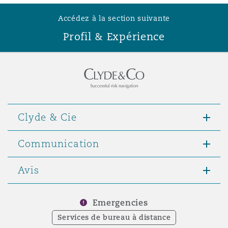
Accédez à la section suivante
Southampton
Profil & Expérience
Warsaw
Clyde & Cie
Communication
Avis
Emergencies
Services de bureau à distance