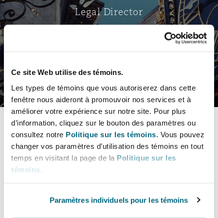
Bristol
Partenariats public-privé et P
Legal Director
Nairobi
Hong Kong
São Paulo
Jeddah
Dallas
Recouvrement de dettes
Services financiers
Responsabilité civile et de l
Énergie, commerce et droit
Protection des données et de 
Derry
Approvisionnement public
maritime
Carte virtuelle
Kuala Lumpur
Riyad
Denver
Intervention d’urgence et ges
Fraude et crimes en col blanc
Ce site Web utilise des témoins.
Responsabilité à l’égard des 
situations de crise
Emploi, pensions et immigra
Select a section
Dublin, St Stephens Green House
Droit immobilier
d’emploi
Les types de témoins que vous autoriserez dans cette
Assurance
fenêtre nous aideront à promouvoir nos services et à
Melbourne
Kansas City
Champs de pratique
Enquêtes internes
améliorer votre expérience sur notre site. Pour plus
Financement et location
Finances
d’information, cliquez sur le bouton des paramètres ou
Düsseldorf
Énergie
Projets et construction
consultez notre
Politique sur les témoins.
Vous pouvez
Coordonnées
New Delhi
Las Vegas
changer vos paramètres d’utilisation des témoins en tout
Services professionnels
Secteurs
Acquisition de flottes aérien
Propriété intellectuelle
temps en visitant la page de la
Politique sur les
Profil & Expérience
Édimbourg
Assurance des institutions fi
Droit réglementaire et enquêtes
témoins
.
Soins de santé
administrateurs et dirigeants
Perth
Los Angeles
Sûreté, sécurité, santé et en
Champs de pratique
Couverture d’assurance
Technologie, externalisation
Paramètres individuels pour les témoins
Glasgow, G1 Building
Soins de santé