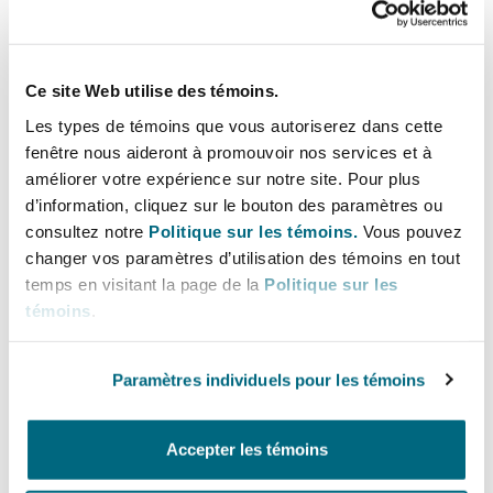
data protection, GMC, investigations etc.
Madrid
San Francisco
Réassurance
Ce site Web utilise des témoins.
Expérience
Manchester, 2 New Bailey
Les types de témoins que vous autoriserez dans cette
Andrew has successfully defended the following
fenêtre nous aideront à promouvoir nos services et à
Toronto
Assurance spécialisée
cases at trial:
améliorer votre expérience sur notre site. Pour plus
Milan
d’information, cliquez sur le bouton des paramètres ou
JT v VG [2025] EWHC 2025 (KB) (a claim for
consultez notre
Politique sur les témoins.
Vous pouvez
Vancouver
changer vos paramètres d’utilisation des témoins en tout
damages in respect of the assessment and
temps en visitant la page de la
Politique sur les
consent of the Claimant for
Munich
témoins
.
haemorrhoidectomy)
Washington (D. C.)
SD v (1) AR (2) JT [2024] EWHC 2444 (it was
Paramètres individuels pour les témoins
Newcastle
the claimant’s case that the defendants i)
failed to warn her about the risk of bowel
Accepter les témoins
injury during an ALIF procedure; and ii)
Paris
negligently injured the bowel during the