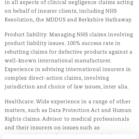
in all aspects of clinical negligence claims acting
Bulletins
Shanghai
Miami
on behalf of insurer clients, including NHS
Entretien, réparation et remi
Guildford
Resolution, the MDDUS and Berkshire Hathaway.
Couverture d’assurance
Singapour
Montréal
Product liability: Managing NHS claims involving
Droit aérien commercial non
product liability issues. 100% success rate in
Hambourg
Droit maritime
rebutting claims for defective products against a
Sydney
New Jersey
well-known international manufacturer.
Droit réglementaire
Leeds
Experience in advising international insurers in
Risques politiques et crédit 
complex direct-action claims, involving
Oulan-Bator
New York
jurisdiction and choice of law issues, inter alia.
Satellites et espace
Liverpool
Healthcare: Wide experience in a range of other
Responsabilité du fabricant e
Orange County
produits
matters, such as Data Protection Act and Human
Rights claims. Advisor to medical professionals
Londres, The St Botolph Building
and their insurers on issues such as
Phoenix
Assurance biens
complaints/internal investigations, disclosure,