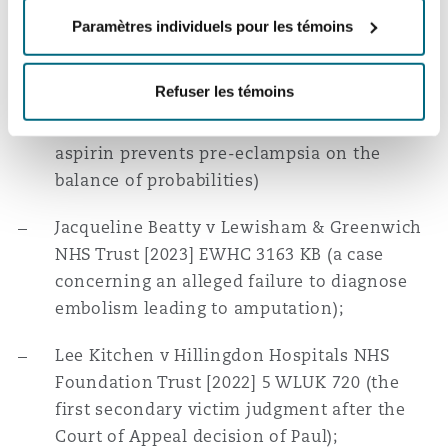
procedure).
Paramètres individuels pour les témoins
Southampton
Samantha De Francisci v Hampshire
Refuser les témoins
Hospitals NHS FT [2024]
5 WLUK 596
(an
obstetric claim which examined whether
Warsaw
aspirin prevents pre-eclampsia on the
balance of probabilities)
Jacqueline Beatty v Lewisham & Greenwich
NHS Trust [2023] EWHC 3163 KB (a case
concerning an alleged failure to diagnose
embolism leading to amputation);
Lee Kitchen v Hillingdon Hospitals NHS
Foundation Trust [2022] 5 WLUK 720 (the
first secondary victim judgment after the
Court of Appeal decision of Paul);