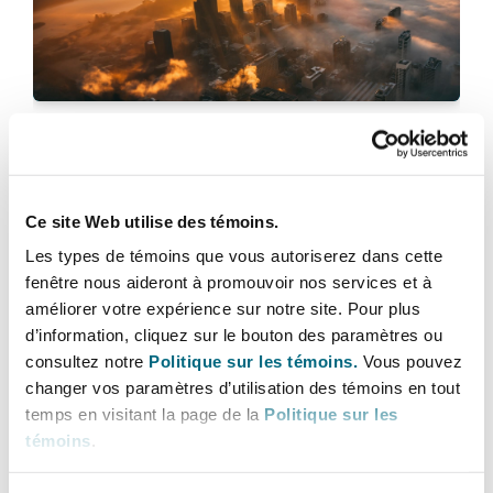
Bulletins
Shanghai
Miami
Entretien, réparation et remi
Guildford
Couverture d’assurance
Singapour
Montréal
Mulalley v Sto: TCC awards 87.5% in
Droit aérien commercial non
Hambourg
contribution for “inherently defective”
Droit maritime
cladding
Sydney
New Jersey
Ce site Web utilise des témoins.
Droit réglementaire
Leeds
24 juin 2026
Les types de témoins que vous autoriserez dans cette
Risques politiques et crédit 
fenêtre nous aideront à promouvoir nos services et à
Oulan-Bator
New York
Why strict adherence to CPR procedure remains essenti
améliorer votre expérience sur notre site. Pour plus
Satellites et espace
Liverpool
d’information, cliquez sur le bouton des paramètres ou
Responsabilité du fabricant e
consultez notre
Politique sur les témoins.
Vous pouvez
Orange County
produits
changer vos paramètres d’utilisation des témoins en tout
temps en visitant la page de la
Politique sur les
Londres, The St Botolph Building
témoins
.
Phoenix
Assurance biens