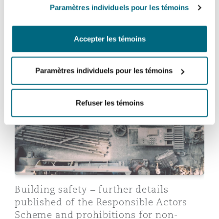
Paramètres individuels pour les témoins
Madrid
Why strict adherence to CPR procedure
remains essential for service of a
San Francisco
Réassurance
Claim Form
Accepter les témoins
Manchester, 2 New Bailey
1 juin 2026
Toronto
Paramètres individuels pour les témoins
Assurance spécialisée
Building safety – further details published of the Res
Milan
Refuser les témoins
Vancouver
Munich
Washington (D. C.)
Newcastle
Building safety – further details
published of the Responsible Actors
Paris
Scheme and prohibitions for non-