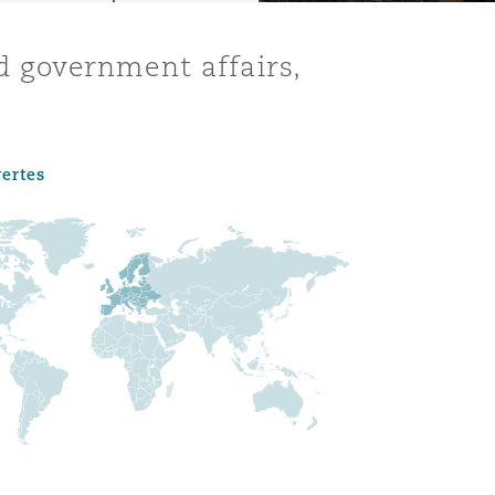
nd government affairs,
vertes
Menu
Recher