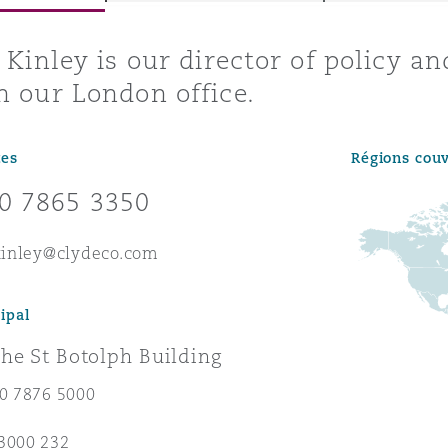
ommerciaux
étés et
sommation
r Kinley is our director of policy a
PFI
n our London office.
l’employeur
 la vie
tes
Régions cou
estion des
c
0 7865 3350
 pratiques
ation
.kinley@clydeco.com
ipal
he St Botolph Building
nnes
inancières,
20 7876 5000
ts
environnement
3000 232