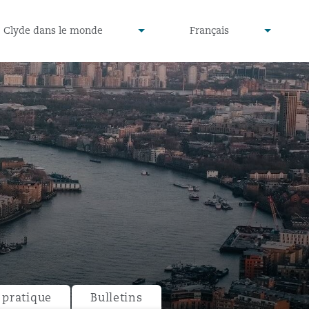
defined
undefined
Clyde dans le monde
Français
▾
▾
pratique
Bulletins