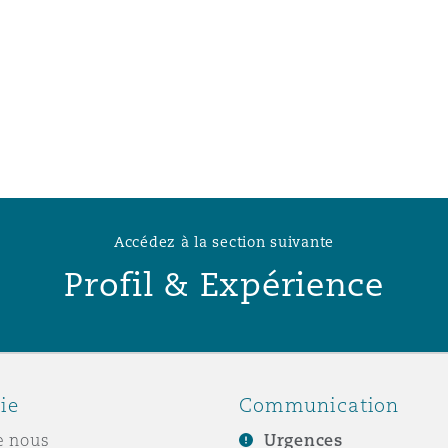
n et données
ise en état
n
Accédez à la section suivante
Profil & Expérience
t commercial
et rappel de
ie
Communication
e nous
Urgences