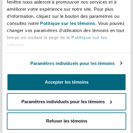
fenêtre nous aideront à promouvoir nos services et à
Bulletins
Shanghai
Miami
améliorer votre expérience sur notre site. Pour plus
Lignes directes
Entretien, réparation et remi
d’information, cliquez sur le bouton des paramètres ou
Guildford
+33 1 44 43 88 94
consultez notre
Politique sur les témoins.
Vous pouvez
Couverture d’assurance
Singapour
Montréal
changer vos paramètres d’utilisation des témoins en tout
Dilara.Khamitova@clydeco.fr
Droit aérien commercial non
temps en visitant la page de la
Politique sur les
Hambourg
témoins
.
Droit maritime
Bureau principal
Sydney
New Jersey
Droit réglementaire
Paris
Paramètres individuels pour les témoins
Leeds
Risques politiques et crédit 
+33 1 44 43 88 88
Oulan-Bator
New York
Accepter les témoins
Satellites et espace
+33 1 44 43 88 77
Liverpool
Responsabilité du fabricant e
Régions couvertes
Orange County
Paramètres individuels pour les témoins
produits
Londres, The St Botolph Building
Refuser les témoins
Phoenix
Assurance biens