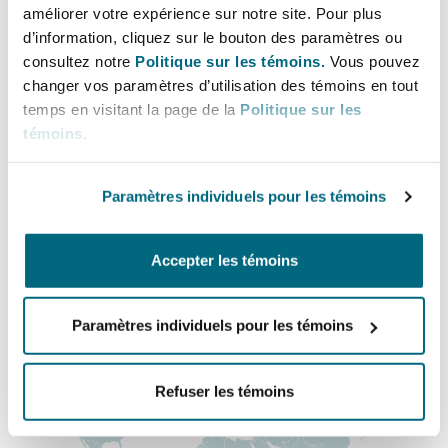
améliorer votre expérience sur notre site. Pour plus
Shanghai
Miami
+44 7592 775 067
d’information, cliquez sur le bouton des paramètres ou
Entretien, réparation et remi
Guildford
consultez notre
Politique sur les témoins.
Vous pouvez
Olga.Kasatkina@clydeco.com
Couverture d’assurance
changer vos paramètres d’utilisation des témoins en tout
Singapour
Montréal
temps en visitant la page de la
Politique sur les
Droit aérien commercial non
témoins
.
Bureau principal
Hambourg
Droit maritime
Newcastle
Sydney
New Jersey
Paramètres individuels pour les témoins
Droit réglementaire
+44 (0) 191 249 5400
Leeds
Risques politiques et crédit 
Oulan-Bator
New York
Accepter les témoins
+44 333 3000 232
Satellites et espace
Liverpool
Régions couvertes
Paramètres individuels pour les témoins
Responsabilité du fabricant e
Orange County
produits
Londres, The St Botolph Building
Refuser les témoins
Phoenix
Assurance biens