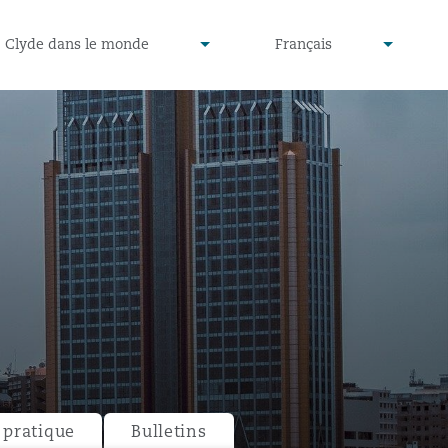
defined
undefined
Clyde dans le monde
Français
▾
▾
pratique
Bulletins