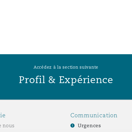
n et données
ise en état
n
Accédez à la section suivante
Profil & Expérience
t commercial
et rappel de
ie
Communication
e nous
Urgences