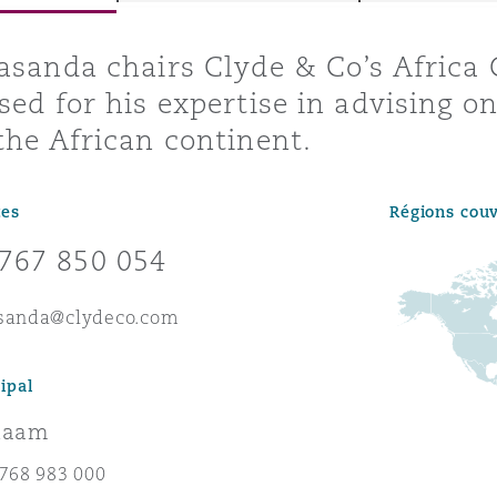
ommerciaux
étés et
sommation
asanda chairs Clyde & Co’s Africa
PFI
sed for his expertise in advising o
l’employeur
the African continent.
 la vie
estion des
c
tes
Régions cou
 pratiques
ation
767 850 054
asanda@clydeco.com
ipal
nnes
alaam
inancières,
ts
 768 983 000
environnement