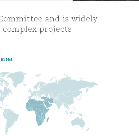
 Committee and is widely
n complex projects
vertes
Menu
Recher