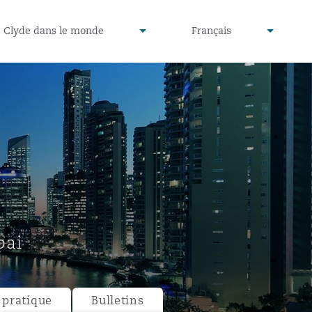
defined
undefined
Clyde dans le monde
Français
▾
▾
bai
pratique
Bulletins