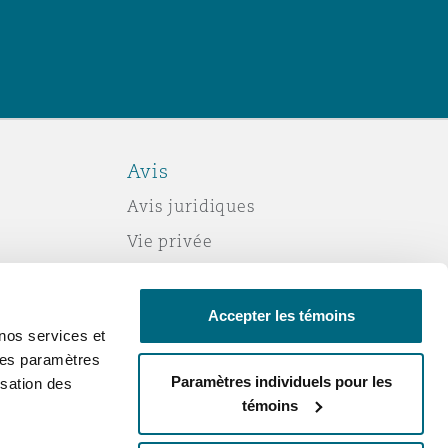
Avis
Avis juridiques
Vie privée
Politique sur les témoins (cookies)
Esclavage moderne
Accepter les témoins
nos services et
Courriels frauduleux
 des paramètres
Accessibilité
Paramètres individuels pour les
sation des
témoins
Service par courriel