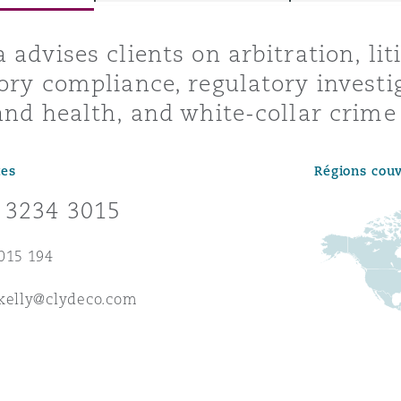
ommerciaux
étés et
sommation
 advises clients on arbitration, lit
PFI
ory compliance, regulatory investi
l’employeur
and health, and white-collar crime 
 la vie
estion des
c
tes
Régions cou
 pratiques
ation
 3234 3015
015 194
.kelly@clydeco.com
nnes
inancières,
ts
environnement