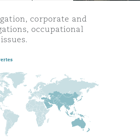
igation, corporate and
gations, occupational
issues.
vertes
Menu
Recher