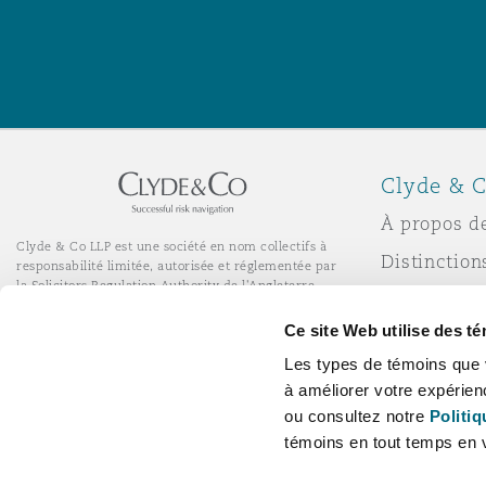
Assurance biens
Phoenix
Madrid
Réassurance
San Francisco
Manchester, 2 New Bailey
Clyde & C
Assurance spécialisée
À propos d
Toronto
Milan
Clyde & Co LLP est une société en nom collectifs à
Distinction
responsabilité limitée, autorisée et réglementée par
la Solicitors Regulation Authority de l'Angleterre.
Actualité
© Clyde & Co LLP
Ce site Web utilise des t
Services de bureau à distance
Vancouver
Munich
Responsabil
Les types de témoins que 
l’entrepris
à améliorer votre expérien
Carrières
ou consultez notre
Politiq
Washington (D. C.)
Newcastle
témoins en tout temps en v