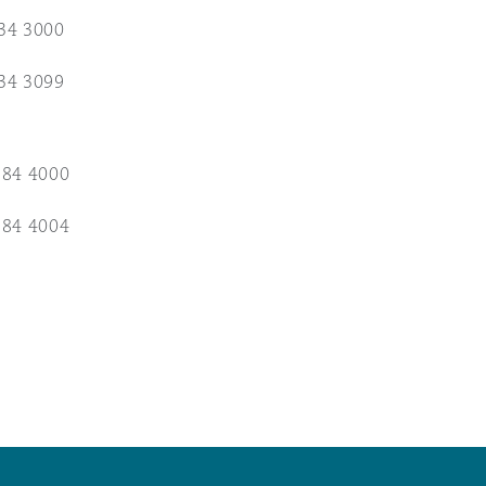
n et données
34 3000
34 3099
ise en état
384 4000
n
384 4004
t commercial
et rappel de