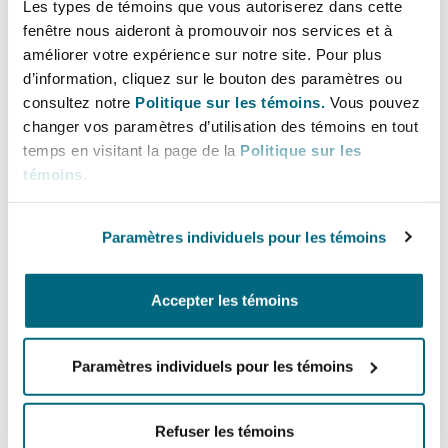
Les types de témoins que vous autoriserez dans cette
Bulletins
Shanghai
Miami
fenêtre nous aideront à promouvoir nos services et à
Lignes directes
Entretien, réparation et remi
améliorer votre expérience sur notre site. Pour plus
Guildford
+971 4 384 4356
d’information, cliquez sur le bouton des paramètres ou
Couverture d’assurance
Singapour
Montréal
consultez notre
Politique sur les témoins.
Vous pouvez
+971 56 508 0912
Droit aérien commercial non
changer vos paramètres d’utilisation des témoins en tout
Hambourg
temps en visitant la page de la
Politique sur les
alexandra.lester@clydeco.com
Droit maritime
témoins
.
Sydney
New Jersey
Droit réglementaire
Bureau principal
Leeds
Paramètres individuels pour les témoins
Risques politiques et crédit 
Dubai
Oulan-Bator
New York
Satellites et espace
+ 971 4 384 4000
Accepter les témoins
Liverpool
Responsabilité du fabricant e
Orange County
+ 971 4 384 4004
produits
Paramètres individuels pour les témoins
Londres, The St Botolph Building
Régions couvertes
Phoenix
Assurance biens
Refuser les témoins