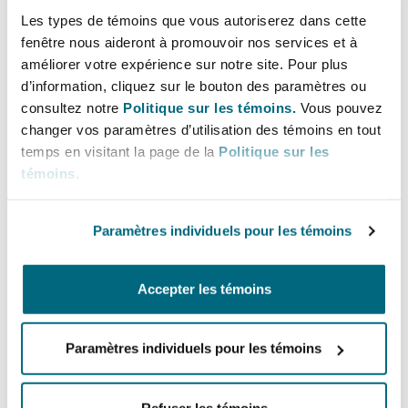
Bulletins
Shanghai
Miami
and has also conducted mediations for
Les types de témoins que vous autoriserez dans cette
Entretien, réparation et remi
fenêtre nous aideront à promouvoir nos services et à
clients.
Guildford
améliorer votre expérience sur notre site. Pour plus
Couverture d’assurance
d’information, cliquez sur le bouton des paramètres ou
Singapour
Montréal
Lignes directes
consultez notre
Politique sur les témoins.
Vous pouvez
Droit aérien commercial non
Hambourg
changer vos paramètres d’utilisation des témoins en tout
+44 (0)20 7876 4308
Droit maritime
temps en visitant la page de la
Politique sur les
Sydney
New Jersey
christopher.leadbetter@clydeco.com
témoins
.
Droit réglementaire
Leeds
Risques politiques et crédit 
Bureau principal
Paramètres individuels pour les témoins
Oulan-Bator
New York
Satellites et espace
London, The St Botolph Building
Liverpool
Accepter les témoins
Responsabilité du fabricant e
+44 (0) 20 7876 5000
Orange County
produits
+44 333 3000 232
Paramètres individuels pour les témoins
Londres, The St Botolph Building
Régions couvertes
Phoenix
Assurance biens
Refuser les témoins