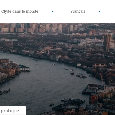
defined
undefined
Clyde dans le monde
Français
▾
▾
pratique