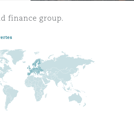
nd finance group.
vertes
Menu
Recher