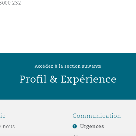
3000 232
n et données
ise en état
n
Accédez à la section suivante
Profil & Expérience
t commercial
et rappel de
ie
Communication
e nous
Urgences