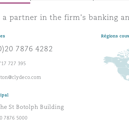
ommerciaux
étés et
sommation
s a partner in the firm's banking a
PFI
l’employeur
 la vie
tes
Régions cou
0)20 7876 4282
estion des
c
 pratiques
717 727 395
ation
nton@clydeco.com
ipal
he St Botolph Building
nnes
inancières,
20 7876 5000
ts
environnement