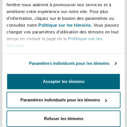
Lignes directes
Bulletins
Shanghai
Miami
fenêtre nous aideront à promouvoir nos services et à
Entretien, réparation et remi
améliorer votre expérience sur notre site. Pour plus
+65 6544 6535
Guildford
d’information, cliquez sur le bouton des paramètres ou
+65 98238235
Couverture d’assurance
consultez notre
Politique sur les témoins.
Vous pouvez
Singapour
Montréal
changer vos paramètres d’utilisation des témoins en tout
Droit aérien commercial non
heather.lim@clasisllc.com
temps en visitant la page de la
Politique sur les
Hambourg
témoins
.
Droit maritime
Sydney
New Jersey
Bureau principal
Droit réglementaire
Leeds
Paramètres individuels pour les témoins
Singapore
Risques politiques et crédit 
Oulan-Bator
New York
+65 6544 6500
Satellites et espace
Accepter les témoins
Liverpool
+65 6544 6501
Responsabilité du fabricant e
Orange County
produits
Paramètres individuels pour les témoins
Régions couvertes
Londres, The St Botolph Building
Refuser les témoins
Phoenix
Assurance biens