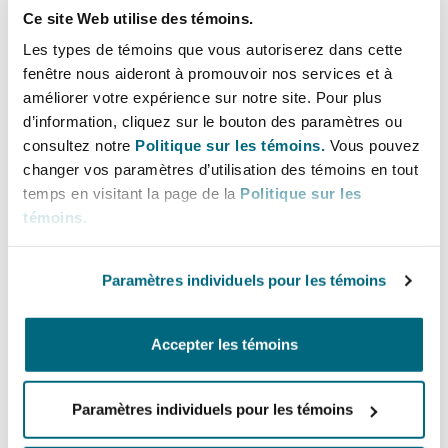
Bulletins
Shanghai
Miami
Ce site Web utilise des témoins.
matters, liability work and major
Entretien, réparation et remi
aviation accidents in many
Les types de témoins que vous autoriserez dans cette
Guildford
fenêtre nous aideront à promouvoir nos services et à
jurisdictions throughout Asia, Europe
Couverture d’assurance
Singapour
Montréal
améliorer votre expérience sur notre site. Pour plus
and the Americas.
d’information, cliquez sur le bouton des paramètres ou
Droit aérien commercial non
Hambourg
consultez notre
Politique sur les témoins.
Vous pouvez
Droit maritime
Lignes directes
changer vos paramètres d’utilisation des témoins en tout
Sydney
New Jersey
temps en visitant la page de la
Politique sur les
Droit réglementaire
+65 6240 6155
témoins
.
Leeds
terence.liew@clydeco.com
Risques politiques et crédit 
Oulan-Bator
New York
Paramètres individuels pour les témoins
Satellites et espace
Liverpool
Bureau principal
Responsabilité du fabricant e
Orange County
Singapore
Accepter les témoins
produits
+65 6544 6500
Londres, The St Botolph Building
Paramètres individuels pour les témoins
Phoenix
Assurance biens
+65 6544 6501