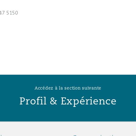
n et données
47 5150
ise en état
n
t commercial
Accédez à la section suivante
Profil & Expérience
et rappel de