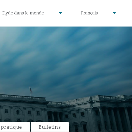
defined
undefined
Clyde dans le monde
Français
▾
▾
pratique
Bulletins