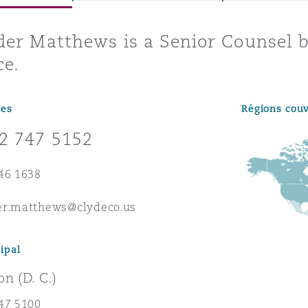
ommerciaux
étés et
sommation
er Matthews is a Senior Counsel 
PFI
ce.
l’employeur
 la vie
tes
Régions cou
estion des
c
2 747 5152
 pratiques
ation
46 1638
er.matthews@clydeco.us
ipal
nnes
inancières,
n (D. C.)
ts
environnement
47 5100