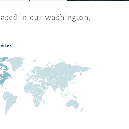
based in our Washington,
vertes
Menu
Recher