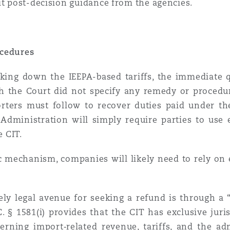
it post-decision guidance from the agencies.
ocedures
iking down the IEEPA-based tariffs, the immediate 
gh the Court did not specify any remedy or procedur
rters must follow to recover duties paid under the 
Administration will simply require parties to use 
e CIT.
c mechanism, companies will likely need to rely on e
ly legal avenue for seeking a refund is through a “
C. § 1581(i) provides that the CIT has exclusive juris
erning import‑related revenue, tariffs, and the a