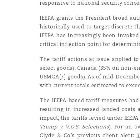
responsive to national security conce
Paris
IEEPA grants the President broad aut
historically used to target discrete 
Southampton
IEEPA has increasingly been invoked
critical inflection point for determin
The tariff actions at issue applied t
Warsaw
select goods), Canada (35% on non-en
USMCA
[7]
goods). As of mid-December 
with current totals estimated to excee
The IEEPA-based tariff measures had 
resulting in increased landed costs
impact, the tariffs levied under IEEP
Trump v. V.O.S. Selections
). For an o
Clyde & Co’s previous client alert:
T