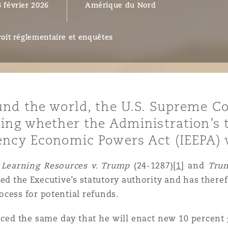
3 février 2026
Amérique du Nord
ommerciaux
étés et
sommation
PFI
oit réglementaire et enquêtes
l’employeur
 la vie
estion des
c
 pratiques
nd the world, the U.S. Supreme Cou
ation
ing whether the Administration’s 
ency Economic Powers Act (IEEPA) 
f
Learning Resources v. Trump
(24-1287)
[1]
and
Trum
ded the Executive’s statutory authority and has theref
nnes
cess for potential refunds.
inancières,
ts
ed the same day that he will enact new 10 percent gl
environnement