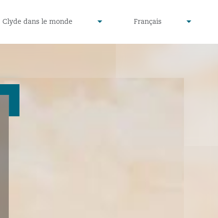
defined
undefined
Clyde dans le monde
Français
▾
▾