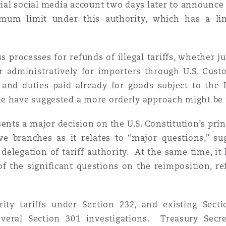
ial social media account two days later to announce an
n et données
mum limit under this authority, which has a lim
ise en état
s processes for refunds of illegal tariffs, whether ju
 or administratively for importers through U.S. Cu
n
 and duties paid already for goods subject to the I
 have suggested a more orderly approach might be to
esents a major decision on the U.S. Constitution’s pr
tive branches as it relates to “major questions,” 
t commercial
delegation of tariff authority. At the same time, it l
of the significant questions on the reimposition, re
et rappel de
ity tariffs under Section 232, and existing Sect
everal Section 301 investigations. Treasury Secre