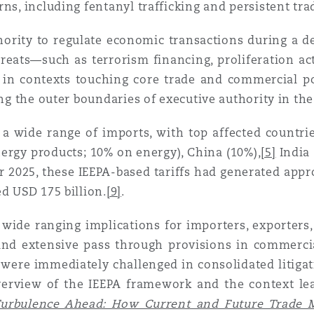
rns, including fentanyl trafficking and persistent tr
hority to regulate economic transactions during a 
threats—such as terrorism financing, proliferation ac
 in contexts touching core trade and commercial pol
ing the outer boundaries of executive authority in the
o a wide range of imports, with top affected countri
ergy products; 10% on energy), China (10%),
[5]
India 
2025, these IEEPA-based tariffs had generated appro
d USD 175 billion.
[9]
.
wide ranging implications for importers, exporters,
 and extensive pass through provisions in commercia
A were immediately challenged in consolidated litigat
verview of the IEEPA framework and the context lead
urbulence Ahead: How Current and Future Trade M