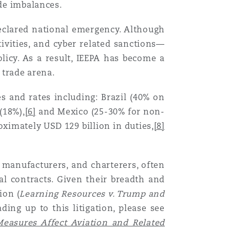
ade imbalances.
Menu
declared national emergency. Although
tivities, and cyber related sanctions—
icy. As a result, IEEPA has become a
Recher
 trade arena.
es and rates including: Brazil (40% on
(18%),
[6]
and Mexico (25-30% for non-
ximately USD 129 billion in duties,
[8]
 manufacturers, and charterers, often
l contracts. Given their breadth and
ion (
Learning Resources v. Trump and
ing up to this litigation, please see
easures Affect Aviation and Related