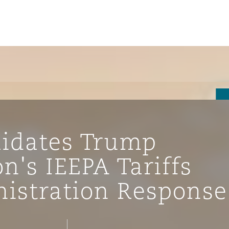
un
e Bermudes »
idates Trump
lles
n's IEEPA Tariffs
istration Response
étés et
eur