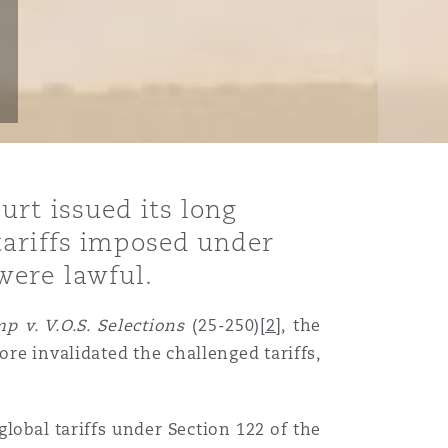
rt issued its long
tariffs imposed under
were lawful.
p v. V.O.S. Selections
(25-250)
[2]
, the
ore invalidated the challenged tariffs,
obal tariffs under Section 122 of the