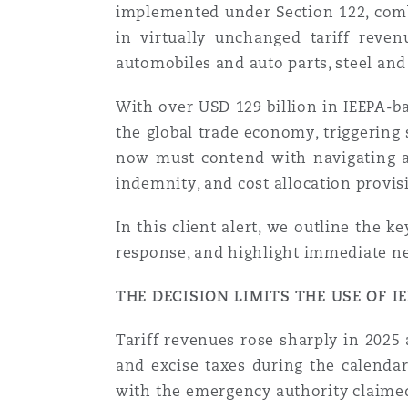
implemented under Section 122, combi
Assurance biens
in virtually unchanged tariff reven
Phoenix
Madrid
automobiles and auto parts, steel a
Réassurance
With over USD 129 billion in IEEPA-ba
the global trade economy, triggering 
San Francisco
Manchester, 2 New Bailey
now must contend with navigating a 
Assurance spécialisée
indemnity, and cost allocation provis
Toronto
Milan
In this client alert, we outline the 
response, and highlight immediate ne
Vancouver
Munich
THE DECISION LIMITS THE USE OF I
Tariff revenues rose sharply in 2025
Washington (D. C.)
Newcastle
and excise taxes during the calendar
with the emergency authority claime