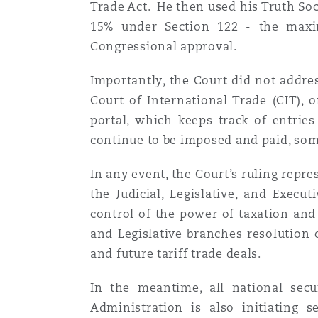
Couverture d’assurance
Trade Act. He then used his Truth Soc
Los Angeles
Glasgow, G1 Building
Technologie, externalisatio
15% under Section 122 - the maxi
Soins de santé
Shanghai
Congressional approval.
Entretien, réparation et rem
Miami
Guildford
Importantly, the Court did not addres
Couverture d’assurance
Court of International Trade (CIT),
Singapour
Droit aérien commercial no
portal, which keeps track of entries
Montréal
Hambourg
contentieux
continue to be imposed and paid, some
Droit maritime
Sydney
In any event, the Court’s ruling repr
New Jersey
Leeds
Droit réglementaire
the Judicial, Legislative, and Execu
Risques politiques et crédi
control of the power of taxation and 
Oulan-Bator
and Legislative branches resolution 
New York
Liverpool
Satellites et espace
and future tariff trade deals.
Responsabilité du fabricant 
produits
In the meantime, all national secur
Orange County
Londres, The St Botolph Building
Administration is also initiating s