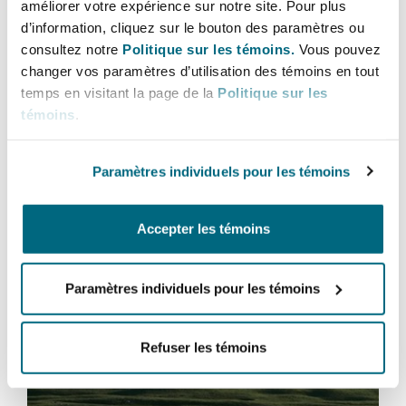
améliorer votre expérience sur notre site. Pour plus
Bulletins
Shanghai
Miami
d’information, cliquez sur le bouton des paramètres ou
Entretien, réparation et remi
consultez notre
Politique sur les témoins.
Vous pouvez
Guildford
Assurance et réassurance
changer vos paramètres d’utilisation des témoins en tout
Couverture d’assurance
Singapour
Montréal
temps en visitant la page de la
Politique sur les
Droit aérien commercial non
témoins
.
Droit maritime
Hambourg
Droit maritime
Sydney
New Jersey
Paramètres individuels pour les témoins
Droit réglementaire
Leeds
Risques politiques et crédit 
Accepter les témoins
Oulan-Bator
New York
Droit maritime
Satellites et espace
Liverpool
Paramètres individuels pour les témoins
Responsabilité du fabricant e
Orange County
produits
Énergie et ressources naturelles
Refuser les témoins
Londres, The St Botolph Building
Phoenix
Assurance biens