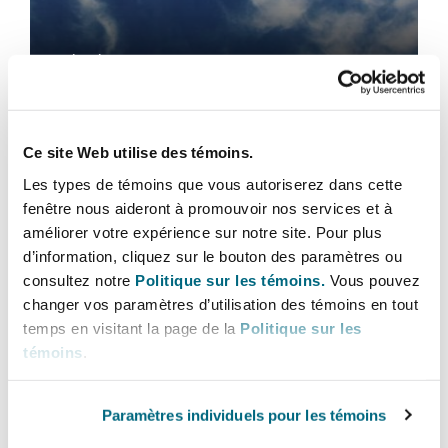
Bulletins
Shanghai
Miami
Entretien, réparation et remi
Guildford
Aviation
Couverture d’assurance
Singapour
Montréal
Droit aérien commercial non
Droit aérien commercial non contentieux
Hambourg
Ce site Web utilise des témoins.
Droit maritime
Sydney
New Jersey
Les types de témoins que vous autoriserez dans cette
Droit réglementaire
fenêtre nous aideront à promouvoir nos services et à
Leeds
améliorer votre expérience sur notre site. Pour plus
Risques politiques et crédit 
d’information, cliquez sur le bouton des paramètres ou
Droit aérien commercial non
Oulan-Bator
New York
consultez notre
Politique sur les témoins.
Vous pouvez
contentieux
Satellites et espace
Liverpool
changer vos paramètres d’utilisation des témoins en tout
Responsabilité du fabricant e
temps en visitant la page de la
Politique sur les
Orange County
produits
témoins
.
Droit réglementaire
Londres, The St Botolph Building
Paramètres individuels pour les témoins
Phoenix
Assurance biens