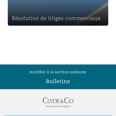
Southampton
Résolution de litiges commerciaux
Warsaw
Accédez à la section suivante
Bulletins