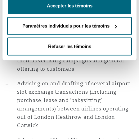
proceedings with a major OEM over the
Accepter les témoins
supply of engine maintenance services and
Southampton
subsequent settlement proceedings
Paramètres individuels pour les témoins
Providing strategic advice to airlines in
relation to greenwashing, ESG regulations
Warsaw
Refuser les témoins
and sustainability standards applicable to
their advertising campaigns and general
offering to customers
Advising on and drafting of several airport
slot exchange transactions (including
purchase, lease and ‘babysitting’
arrangements) between airlines operating
out of London Heathrow and London
Gatwick