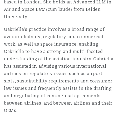
based in London. She holds an Advanced LLM in
Bulletins
Shanghai
Miami
Air and Space Law (cum laude) from Leiden
Entretien, réparation et remi
Guildford
University.
Couverture d’assurance
Singapour
Montréal
Gabriella’s practice involves a broad range of
Droit aérien commercial non
aviation liability, regulatory and commercial
Hambourg
Droit maritime
work, as well as space insurance, enabling
Sydney
New Jersey
Gabriella to have a strong and multi-faceted
Droit réglementaire
Leeds
understanding of the aviation industry. Gabriella
Risques politiques et crédit 
has assisted in advising various international
Oulan-Bator
New York
airlines on regulatory issues such as airport
Satellites et espace
Liverpool
slots, sustainability requirements and consumer
Responsabilité du fabricant e
law issues and frequently assists in the drafting
Orange County
produits
and negotiating of commercial agreements
Londres, The St Botolph Building
between airlines, and between airlines and their
OEMs.
Phoenix
Assurance biens