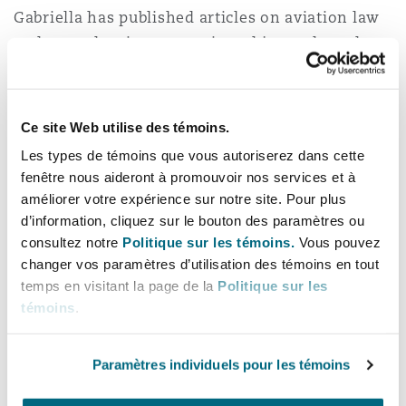
Gabriella has published articles on aviation law
Madrid
and space law in peer-reviewed journals such as
San Francisco
Réassurance
Wolters Kluwer’s Air and Space Law, presented
Manchester, 2 New Bailey
papers at conferences such as the International
Astronautical Congress and spoken at
Toronto
Ce site Web utilise des témoins.
Assurance spécialisée
conferences in London and abroad. She is also
Les types de témoins que vous autoriserez dans cette
Milan
co-author of the UK Chapter of the Aviation Law
fenêtre nous aideront à promouvoir nos services et à
Review, now known as “Lexology In-Depth:
améliorer votre expérience sur notre site. Pour plus
Vancouver
Aviation Law – UK”
d’information, cliquez sur le bouton des paramètres ou
Munich
consultez notre
Politique sur les témoins.
Vous pouvez
Gabriella speaks Maltese and English.
changer vos paramètres d’utilisation des témoins en tout
Washington (D. C.)
temps en visitant la page de la
Politique sur les
témoins
.
Newcastle
Expérience
Paramètres individuels pour les témoins
Paris
Advising an air operator in mediation