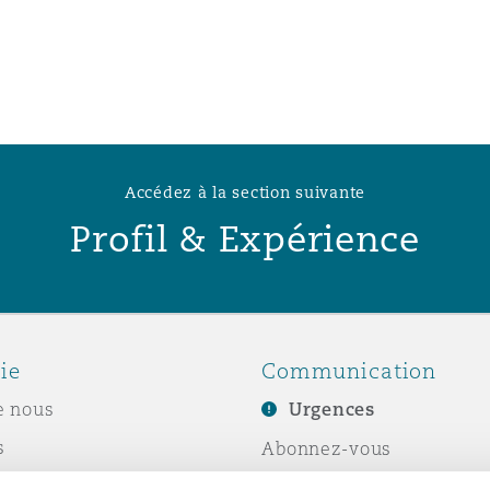
n et données
ise en état
n
Accédez à la section suivante
Profil & Expérience
t commercial
ie
Communication
et rappel de
e nous
Urgences
s
Abonnez-vous
Écrivez-nous