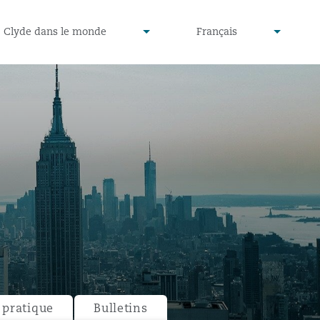
defined
undefined
Clyde dans le monde
Français
▾
▾
pratique
Bulletins