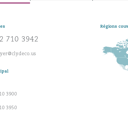
ommerciaux
étés et
sommation
PFI
tes
Régions cou
l’employeur
 la vie
2 710 3942
estion des
c
eyer@clydeco.us
 pratiques
ation
ipal
10 3900
nnes
10 3950
inancières,
ts
environnement