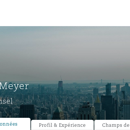
un
e Bermudes »
 Meyer
lles
nsel
étés et
eur
onnées
Profil & Expérience
Champs de 