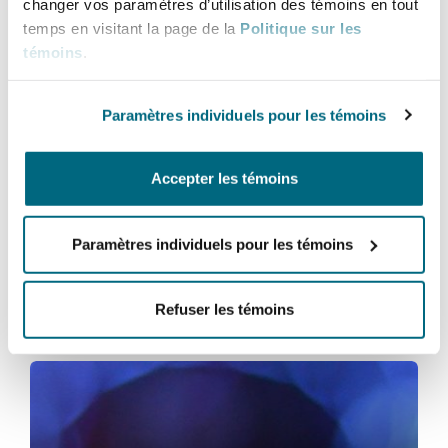
changer vos paramètres d’utilisation des témoins en tout
temps en visitant la page de la
Politique sur les
témoins
.
Southampton
Professionnels de la construction
Paramètres individuels pour les témoins
Warsaw
Professionnels de la construction
Accepter les témoins
Paramètres individuels pour les témoins
Professionnels de la construction
Refuser les témoins
Responsabilité du fabricant et rappel de produits