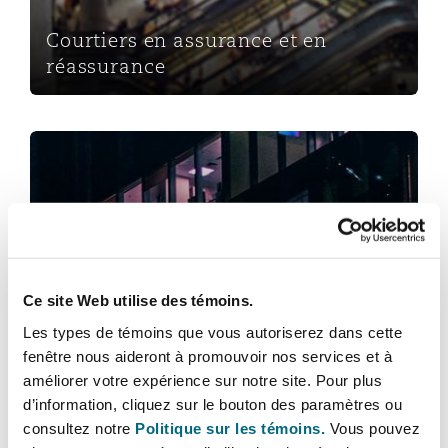
Madrid
Courtiers en assurance et en
San Francisco
réassurance
Réassurance
Manchester, 2 New Bailey
Toronto
Pratiques professionnelles
Assurance spécialisée
Milan
Vancouver
Munich
Pratiques professionnelles
Ce site Web utilise des témoins.
Washington (D. C.)
Les types de témoins que vous autoriserez dans cette
Newcastle
fenêtre nous aideront à promouvoir nos services et à
Professionnels de la construction
améliorer votre expérience sur notre site. Pour plus
d’information, cliquez sur le bouton des paramètres ou
consultez notre
Politique sur les témoins.
Vous pouvez
Paris