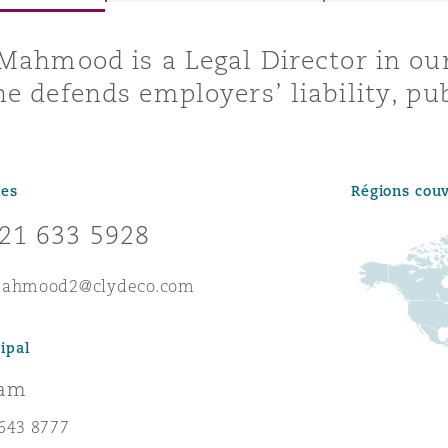
ommerciaux
étés et
sommation
Mahmood is a Legal Director in ou
PFI
e defends employers’ liability, pub
l’employeur
 la vie
estion des
c
tes
Régions cou
 pratiques
ation
21 633 5928
mahmood2@clydeco.com
ipal
nnes
ham
inancières,
ts
643 8777
environnement