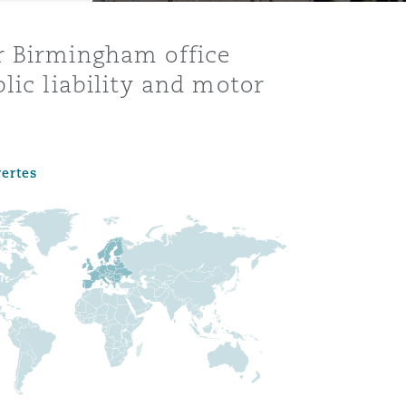
r Birmingham office
lic liability and motor
vertes
Menu
Recher