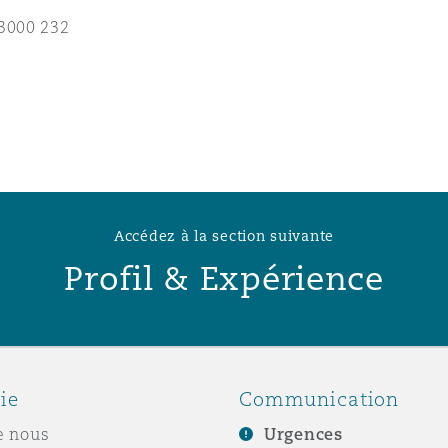
n et données
3000 232
ise en état
n
Accédez à la section suivante
Profil & Expérience
t commercial
et rappel de
ie
Communication
e nous
Urgences