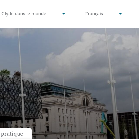
defined
undefined
Clyde dans le monde
Français
▾
▾
pratique