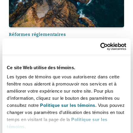
Bulletins
Shanghai
Miami
Entretien, réparation et remi
Guildford
Couverture d’assurance
Singapour
Montréal
Réformes réglementaires
Droit aérien commercial non
Hambourg
Cruise Claims at the Crossroads: CJEU
Droit maritime
Clarifies the Relationship Between
Sydney
New Jersey
Package Travel Liability and Maritime
Droit réglementaire
Leeds
Passenger Liability
Ce site Web utilise des témoins.
Risques politiques et crédit 
Les types de témoins que vous autoriserez dans cette
Oulan-Bator
New York
6 juillet 2026
fenêtre nous aideront à promouvoir nos services et à
Satellites et espace
Liverpool
améliorer votre expérience sur notre site. Pour plus
When illness goes offshore: Defence strategies for ra
Responsabilité du fabricant e
d’information, cliquez sur le bouton des paramètres ou
Orange County
produits
consultez notre
Politique sur les témoins.
Vous pouvez
changer vos paramètres d’utilisation des témoins en tout
Londres, The St Botolph Building
temps en visitant la page de la
Politique sur les
Phoenix
témoins
.
Assurance biens