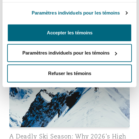
Madrid
Paramètres individuels pour les témoins
San Francisco
Réassurance
When illness goes offshore: Defence
Manchester, 2 New Bailey
strategies for rare pathogen claims at
Accepter les témoins
sea
Toronto
Assurance spécialisée
Paramètres individuels pour les témoins
Milan
12 mai 2026
Vancouver
A Deadly Ski Season: Why 2026’s High Profile Inciden
Refuser les témoins
Munich
Washington (D. C.)
Newcastle
Paris
A Deadly Ski Season: Why 2026’s High