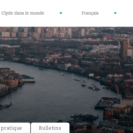
defined
undefined
Clyde dans le monde
Français
▾
▾
pratique
Bulletins