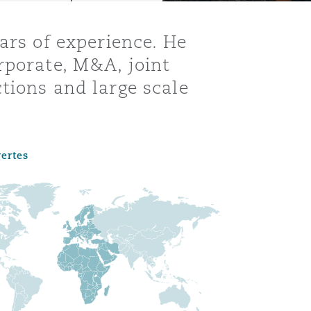
ars of experience. He
rporate, M&A, joint
tions and large scale
vertes
Menu
Recher