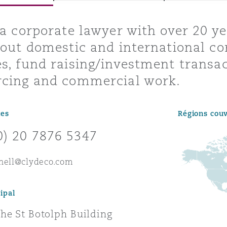
ommerciaux
étés et
sommation
 a corporate lawyer with over 20 ye
PFI
 out domestic and international co
l’employeur
s, fund raising/investment transac
 la vie
rcing and commercial work.
estion des
c
 pratiques
tes
Régions cou
ation
0) 20 7876 5347
rnell@clydeco.com
nnes
ipal
inancières,
ts
he St Botolph Building
environnement