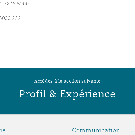
20 7876 5000
n et données
3000 232
ise en état
n
Accédez à la section suivante
t commercial
Profil & Expérience
et rappel de
ie
Communication