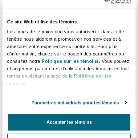
Bulletins
Shanghai
Miami
Entretien, réparation et remi
Guildford
Assurance dommages
Ce site Web utilise des témoins.
Couverture d’assurance
Singapour
Montréal
Les types de témoins que vous autoriserez dans cette
Droit aérien commercial non
fenêtre nous aideront à promouvoir nos services et à
Assurance et réassurance
Hambourg
améliorer votre expérience sur notre site. Pour plus
Droit maritime
d’information, cliquez sur le bouton des paramètres ou
Sydney
New Jersey
consultez notre
Politique sur les témoins.
Vous pouvez
Droit réglementaire
Leeds
changer vos paramètres d’utilisation des témoins en tout
Risques politiques et crédit 
temps en visitant la page de la
Politique sur les
Oulan-Bator
New York
témoins
.
Assurance et réassurance
Satellites et espace
Liverpool
Responsabilité du fabricant e
Paramètres individuels pour les témoins
Orange County
produits
Fraude
Londres, The St Botolph Building
Accepter les témoins
Phoenix
Assurance biens