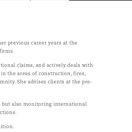
her previous career years at the
firms.
tional claims, and actively deals with
in the areas of construction, fires,
nity. She advises clients at the pre-
n but also monitoring international
Menu
ctions.
dition.
Recher