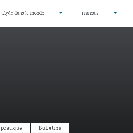
defined
undefined
Clyde dans le monde
Français
▾
▾
pratique
Bulletins