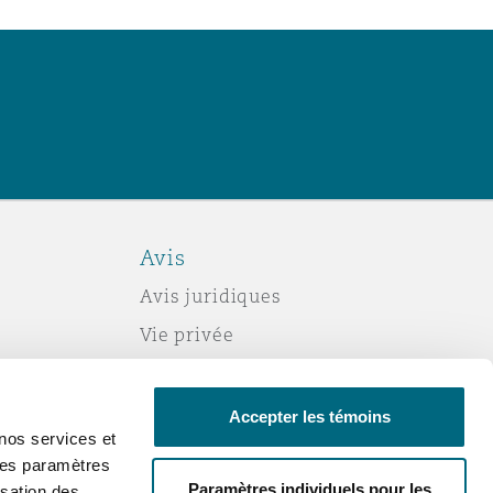
Avis
Avis juridiques
Vie privée
Politique sur les témoins (cookies)
Esclavage moderne
Accepter les témoins
nos services et
Courriels frauduleux
 des paramètres
Accessibilité
Paramètres individuels pour les
sation des