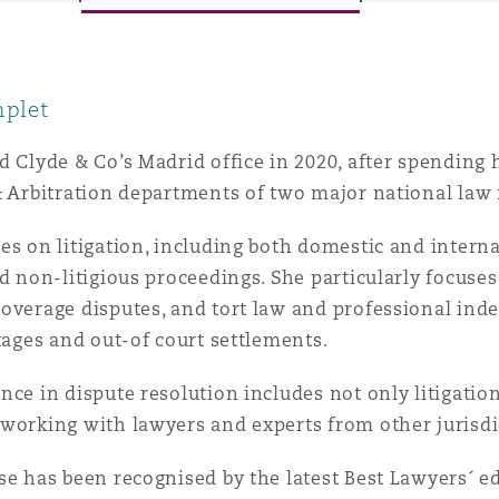
ommerciaux
étés et
sommation
PFI
mplet
l’employeur
 la vie
d Clyde & Co’s Madrid office in 2020, after spending 
& Arbitration departments of two major national law 
estion des
c
 pratiques
es on litigation, including both domestic and interna
ation
nd non-litigious proceedings. She particularly focuses 
overage disputes, and tort law and professional indem
stages and out-of court settlements.
nce in dispute resolution includes not only litigatio
nnes
working with lawyers and experts from other jurisdi
inancières,
ts
se has been recognised by the latest Best Lawyers´ e
environnement