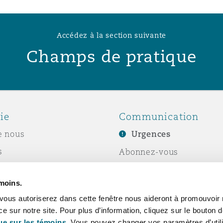
Accédez à la section suivante
Champs de pratique
ie
Communication
e nous
Urgences
s
Abonnez-vous
Écrivez-nous
émoins.
ité sociale de
Événements
vous autoriserez dans cette fenêtre nous aideront à promouvoir 
e
ce sur notre site. Pour plus d’information, cliquez sur le bouton
ue sur les témoins.
Vous pouvez changer vos paramètres d’utili