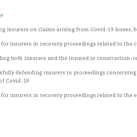
n et données
ce
ise en état
ng insurers on claims arising from Covid-19 losses, 
 for insurers in recovery proceedings related to the co
n
ing both insurers and the insured in construction-rel
sfully defending insurers in proceedings concerning 
 of Covid-19
t commercial
 for insurers in recovery proceedings related to the 
et rappel de